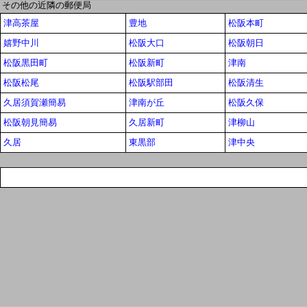
その他の近隣の郵便局
津高茶屋
豊地
松阪本町
嬉野中川
松阪大口
松阪朝日
松阪黒田町
松阪新町
津南
松阪松尾
松阪駅部田
松阪清生
久居須賀瀬簡易
津南が丘
松阪久保
松阪朝見簡易
久居新町
津柳山
久居
東黒部
津中央