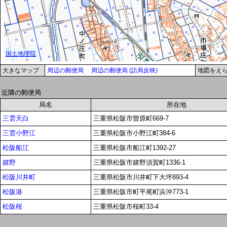
大きなマップ
周辺の郵便局
周辺の郵便局 (訪局反映)
地図をえ
近隣の郵便局
局名
所在地
三雲天白
三重県松阪市曽原町669-7
三雲小野江
三重県松阪市小野江町384-6
松阪船江
三重県松阪市船江町1392-27
嬉野
三重県松阪市嬉野須賀町1336-1
松阪川井町
三重県松阪市川井町下大坪893-4
松阪港
三重県松阪市町平尾町浜沖773-1
松阪桜
三重県松阪市桜町33-4