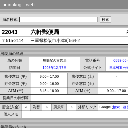
●
inukugi : web
局名検索:
22043
六軒郵便局
〒515-2114
三重県松阪市小津町564-2
郵便局の詳細
局の分類
電話番号
無集配の直営局
0598-56
訪問日
公式サイト
1998年12月7日
日本郵政公
郵便窓口 (平)
郵便窓口 (土)
9:00～17:00
-
貯金窓口 (平)
貯金窓口 (土)
9:00～16:00
-
ATM (平)
ATM (土)
8:45～18:00
9:00～17:00
営業日の特例等
貯金(入金)
為替
風景印
外部リンク
○
○
○
Google (
検索
画
個人メモ
郵便局のうごき