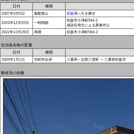
日付
種類
2007年3月5日
集配廃止
松阪
局へ引き継ぎ
松阪市小津町564-2
2022年12月20日
一時閉鎖
感染症発生による業務停止
2022年12月26日
再開
松阪市小津町564-2
自治体名称の変遷
日付
種類
2005年1月1日
市町村合併
三重県一志郡三雲町 ⇒ 三重県松阪市
郵便局の画像