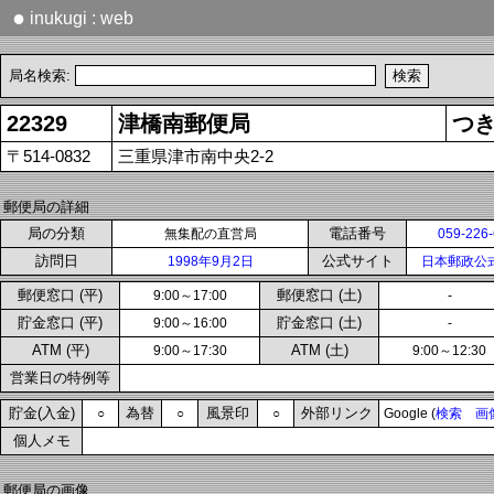
●
inukugi : web
局名検索:
22329
津橋南郵便局
つ
〒514-0832
三重県津市南中央2-2
郵便局の詳細
局の分類
電話番号
無集配の直営局
059-226
訪問日
公式サイト
1998年9月2日
日本郵政公
郵便窓口 (平)
郵便窓口 (土)
9:00～17:00
-
貯金窓口 (平)
貯金窓口 (土)
9:00～16:00
-
ATM (平)
ATM (土)
9:00～17:30
9:00～12:30
営業日の特例等
貯金(入金)
為替
風景印
外部リンク
○
○
○
Google (
検索
画
個人メモ
郵便局の画像