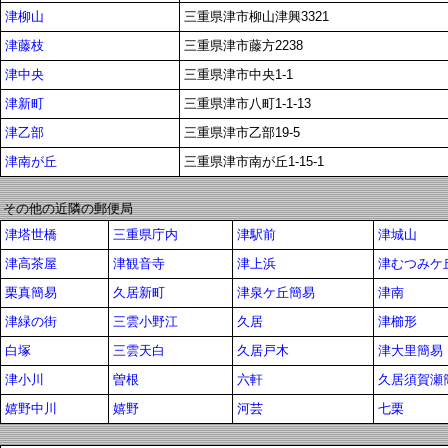
津柳山
三重県津市柳山津興3321
津藤枝
三重県津市藤方2238
津中央
三重県津市中央1-1
津新町
三重県津市八町1-1-13
津乙部
三重県津市乙部19-5
津南が丘
三重県津市南が丘1-15-1
その他の近隣の郵便局
津塔世橋
三重県庁内
津駅前
津城山
津高茶屋
津観音寺
津上浜
津むつみケ
栗真簡易
久居新町
津泉ケ丘簡易
津南
津緑の街
三雲小野江
久居
津櫛形
白塚
三雲天白
久居戸木
津大里簡易
津小川
曽根
六軒
久居須賀瀬
嬉野中川
嬉野
河芸
七栗