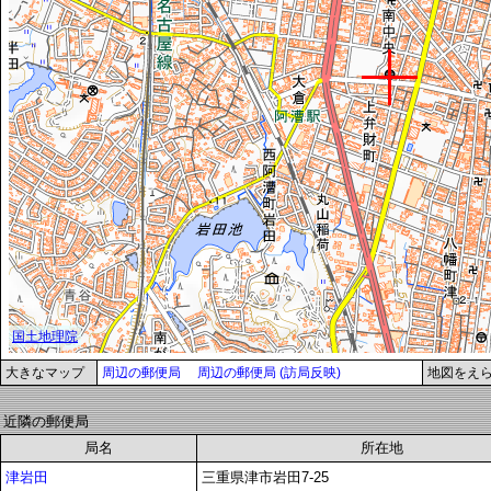
大きなマップ
周辺の郵便局
周辺の郵便局 (訪局反映)
地図をえ
近隣の郵便局
局名
所在地
津岩田
三重県津市岩田7-25