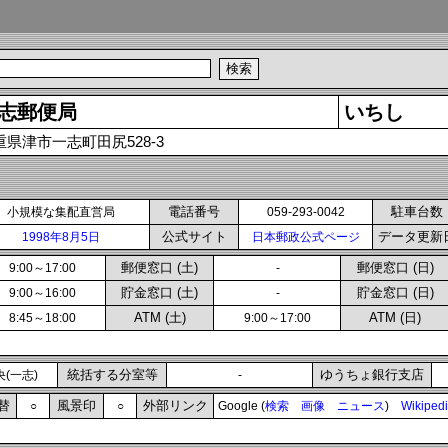
志郵便局
いちし
重県津市一志町田尻528-3
電話番号
駐車台数
小規模な集配直営局
059-293-0042
公式サイト
データ更新
1998年8月5日
日本郵政公式ページ
郵便窓口 (土)
郵便窓口 (日)
9:00～17:00
-
貯金窓口 (土)
貯金窓口 (日)
9:00～16:00
-
ATM (土)
ATM (日)
8:45～18:00
9:00～17:00
統括する分室等
ゆうちょ銀行支店
(一志)
-
替
風景印
外部リンク
○
○
Google (
検索
画像
ニュース
)
Wikiped