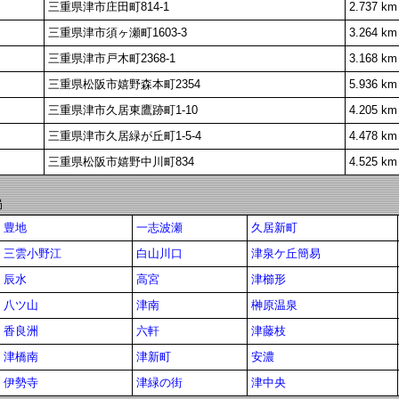
三重県津市庄田町814-1
2.737 km
三重県津市須ヶ瀬町1603-3
3.264 km
三重県津市戸木町2368-1
3.168 km
三重県松阪市嬉野森本町2354
5.936 km
三重県津市久居東鷹跡町1-10
4.205 km
三重県津市久居緑が丘町1-5-4
4.478 km
三重県松阪市嬉野中川町834
4.525 km
局
豊地
一志波瀬
久居新町
三雲小野江
白山川口
津泉ケ丘簡易
辰水
高宮
津櫛形
八ツ山
津南
榊原温泉
香良洲
六軒
津藤枝
津橋南
津新町
安濃
伊勢寺
津緑の街
津中央