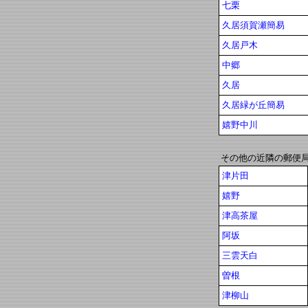
七栗
久居須賀瀬簡易
久居戸木
中郷
久居
久居緑が丘簡易
嬉野中川
その他の近隣の郵便
津片田
嬉野
津高茶屋
阿坂
三雲天白
曽根
津柳山