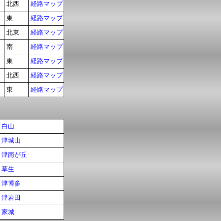
北西
経路マップ
東
経路マップ
北東
経路マップ
南
経路マップ
東
経路マップ
北西
経路マップ
東
経路マップ
白山
津城山
津南が丘
草生
津博多
津岩田
家城