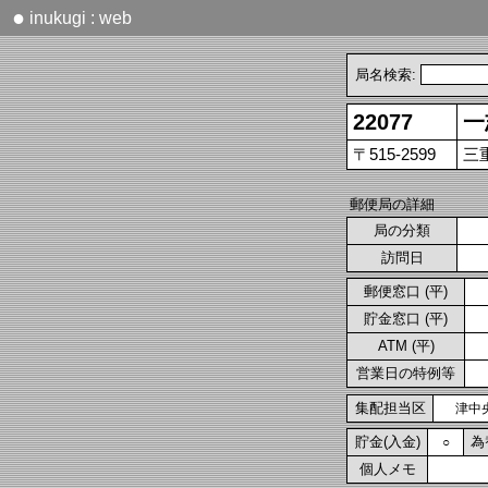
●
inukugi : web
局名検索:
22077
一
〒515-2599
三
郵便局の詳細
局の分類
訪問日
郵便窓口 (平)
貯金窓口 (平)
ATM (平)
営業日の特例等
集配担当区
津中央
貯金(入金)
為
○
個人メモ