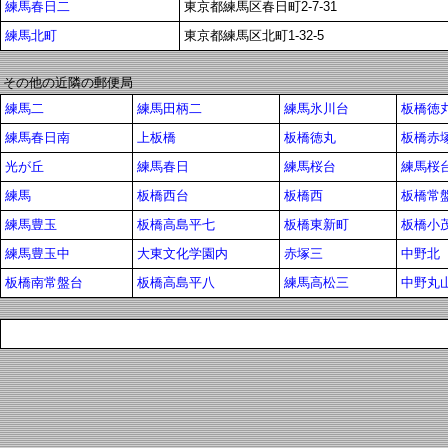
練馬春日二
東京都練馬区春日町2-7-31
練馬北町
東京都練馬区北町1-32-5
その他の近隣の郵便局
練馬二
練馬田柄二
練馬氷川台
板橋徳
練馬春日南
上板橋
板橋徳丸
板橋赤
光が丘
練馬春日
練馬桜台
練馬桜
練馬
板橋西台
板橋西
板橋常
練馬豊玉
板橋高島平七
板橋東新町
板橋小茂
練馬豊玉中
大東文化学園内
赤塚三
中野北
板橋南常盤台
板橋高島平八
練馬高松三
中野丸