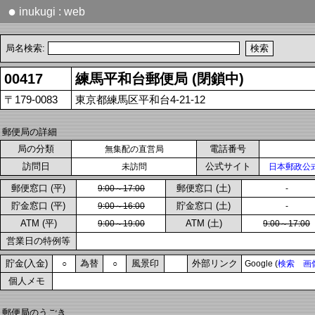
●
inukugi : web
局名検索:
00417
練馬平和台郵便局 (閉鎖中)
〒179-0083
東京都練馬区平和台4-21-12
郵便局の詳細
局の分類
電話番号
無集配の直営局
訪問日
公式サイト
未訪問
日本郵政公
郵便窓口 (平)
郵便窓口 (土)
9:00～17:00
-
貯金窓口 (平)
貯金窓口 (土)
9:00～16:00
-
ATM (平)
ATM (土)
9:00～19:00
9:00～17:00
営業日の特例等
貯金(入金)
為替
風景印
外部リンク
○
○
Google (
検索
画
個人メモ
郵便局のうごき