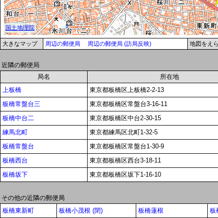
大きなマップ
周辺の郵便局
周辺の郵便局 (訪局反映)
地図をえ
近隣の郵便局
局名
所在地
上板橋
東京都板橋区上板橋2-2-13
板橋常盤台三
東京都板橋区常盤台3-16-11
板橋中台二
東京都板橋区中台2-30-15
練馬北町
東京都練馬区北町1-32-5
板橋常盤台
東京都板橋区常盤台1-30-9
板橋西台
東京都板橋区西台3-18-11
板橋坂下
東京都板橋区坂下1-16-10
その他の近隣の郵便局
板橋東新町
板橋小茂根 (閉)
板橋蓮根
板