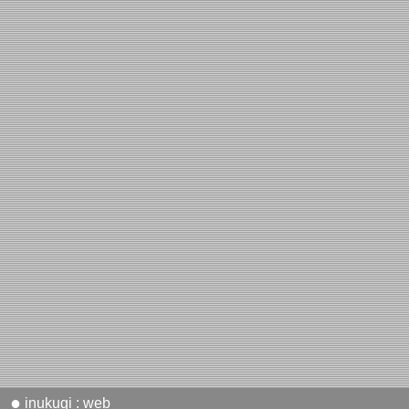
●
inukugi : web