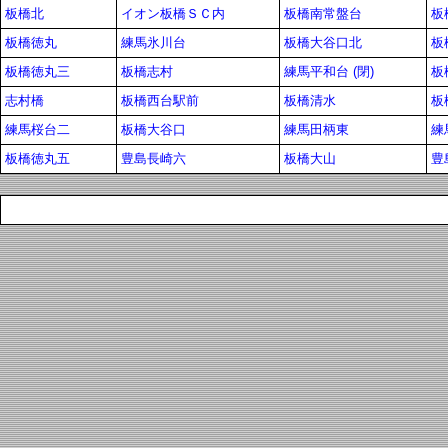
板橋北
イオン板橋ＳＣ内
板橋南常盤台
板
板橋徳丸
練馬氷川台
板橋大谷口北
板
板橋徳丸三
板橋志村
練馬平和台 (閉)
板
志村橋
板橋西台駅前
板橋清水
板
練馬桜台二
板橋大谷口
練馬田柄東
練
板橋徳丸五
豊島長崎六
板橋大山
豊