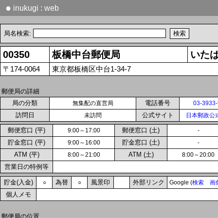
●
inukugi : web
局名検索:
00350
板橋中台郵便局
いた
〒174-0064
東京都板橋区中台1-34-7
郵便局の詳細
局の分類
電話番号
無集配の直営局
03-3933
訪問日
公式サイト
未訪問
日本郵政公
郵便窓口 (平)
郵便窓口 (土)
9:00～17:00
-
貯金窓口 (平)
貯金窓口 (土)
9:00～16:00
-
ATM (平)
ATM (土)
8:00～21:00
8:00～20:00
営業日の特例等
貯金(入金)
為替
風景印
外部リンク
○
○
Google (
検索
画
個人メモ
郵便局の位置