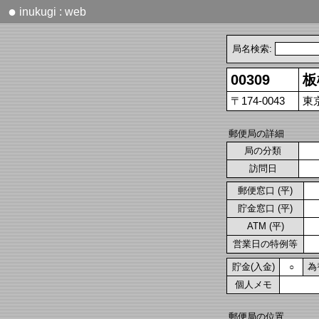
●
inukugi : web
局名検索:
00309
板
〒174-0043
東京
郵便局の詳細
局の分類
訪問日
郵便窓口 (平)
貯金窓口 (平)
ATM (平)
営業日の特例等
貯金(入金)
為
○
個人メモ
郵便局の位置