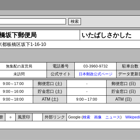
橋坂下郵便局
いたばしさかした
都板橋区坂下1-16-10
電話番号
駐車台数
無集配の直営局
03-3960-9732
公式サイト
データ更新
未訪問
日本郵政公式ページ
郵便窓口 (土)
郵便窓口 (日)
9:00～17:00
-
貯金窓口 (土)
貯金窓口 (日)
9:00～16:00
-
ATM (土)
ATM (日)
9:00～18:00
9:00～17:00
替
風景印
外部リンク
○
Google (
検索
画像
ニュース
)
Wikiped