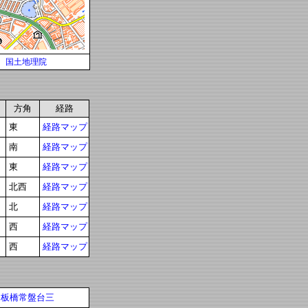
国土地理院
方角
経路
東
経路マップ
南
経路マップ
東
経路マップ
北西
経路マップ
北
経路マップ
西
経路マップ
西
経路マップ
板橋常盤台三