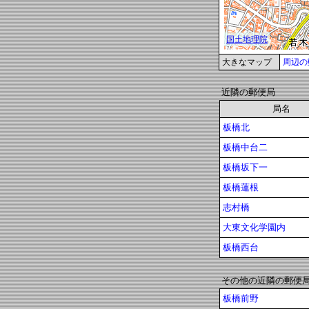
大きなマップ
周辺の
近隣の郵便局
局名
板橋北
板橋中台二
板橋坂下一
板橋蓮根
志村橋
大東文化学園内
板橋西台
その他の近隣の郵便
板橋前野