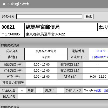
●
inukugi : web
局名検索:
00821
練馬早宮郵便局
ね
〒179-0085
東京都練馬区早宮3-9-22
郵便局の詳細
局の分類
電話番号
無集配の直営局
03-3991
訪問日
公式サイト
未訪問
日本郵政公
郵便窓口 (平)
郵便窓口 (土)
9:00～17:00
-
貯金窓口 (平)
貯金窓口 (土)
9:00～16:00
-
ATM (平)
ATM (土)
9:00～18:00
9:00～12:30
営業日の特例等
貯金(入金)
為替
風景印
外部リンク
○
○
Google (
検索
画
個人メモ
郵便局の位置