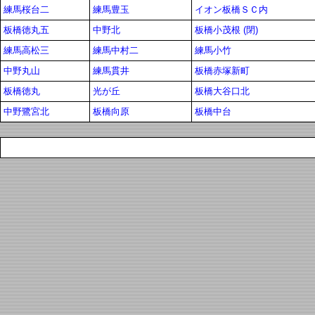
練馬桜台二
練馬豊玉
イオン板橋ＳＣ内
板橋徳丸五
中野北
板橋小茂根 (閉)
練馬高松三
練馬中村二
練馬小竹
中野丸山
練馬貫井
板橋赤塚新町
板橋徳丸
光が丘
板橋大谷口北
中野鷺宮北
板橋向原
板橋中台