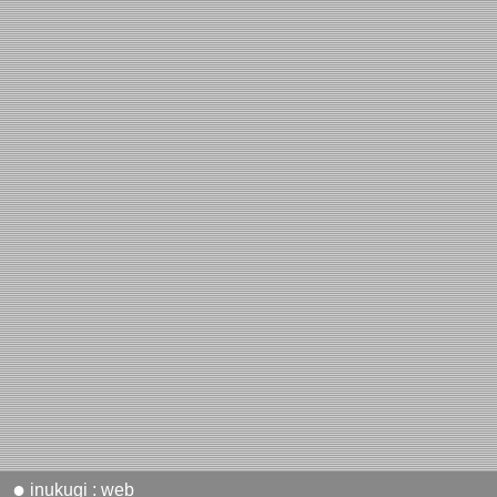
●
inukugi : web