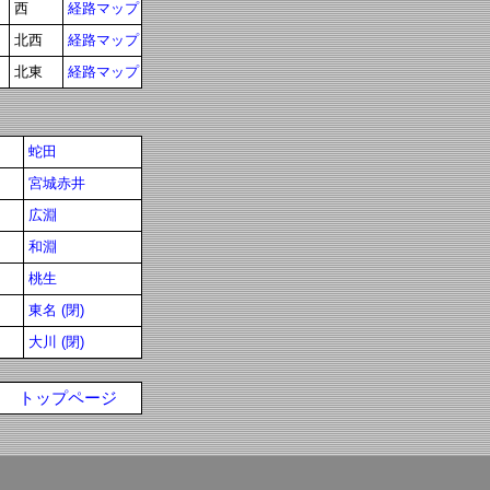
西
経路マップ
北西
経路マップ
北東
経路マップ
蛇田
宮城赤井
広淵
和淵
桃生
東名 (閉)
大川 (閉)
トップページ