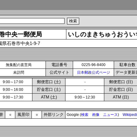
巻中央一郵便局
いしのまきちゅうおうい
城県石巻市中央1-9-7
電話番号
駐車台数
無集配の直営局
0225-96-8400
公式サイト
データ更新
未訪問
日本郵政公式ページ
郵便窓口 (土)
郵便窓口 (日)
9:00～17:00
-
貯金窓口 (土)
貯金窓口 (日)
9:00～16:00
-
ATM (土)
ATM (日)
9:00～17:30
9:00～12:30
替
風景印
外部リンク
○
○
Google (
検索
画像
ニュース
)
Wikiped