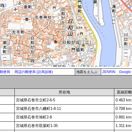
郵便局
周辺の郵便局 (訪局反映)
地図をえらぶ
ZENRIN
Google
所在地
直線距離
宮城県石巻市立町2-6-5
0.463 km
宮城県石巻市八幡町1-8-11
0.708 km
宮城県石巻市旭町2-8
0.891 km
宮城県石巻市双葉町1-35
1.311 km