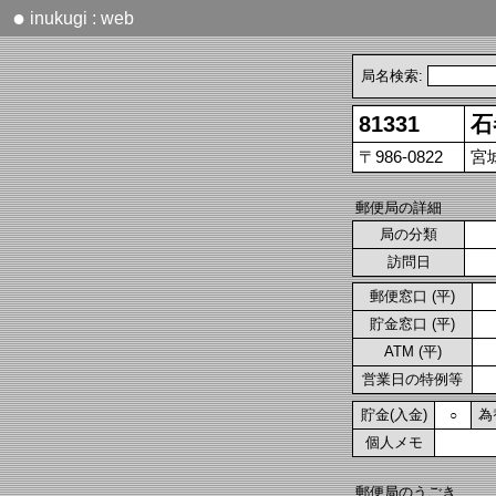
●
inukugi : web
局名検索:
81331
石
〒986-0822
宮
郵便局の詳細
局の分類
訪問日
郵便窓口 (平)
貯金窓口 (平)
ATM (平)
営業日の特例等
貯金(入金)
為
○
個人メモ
郵便局のうごき