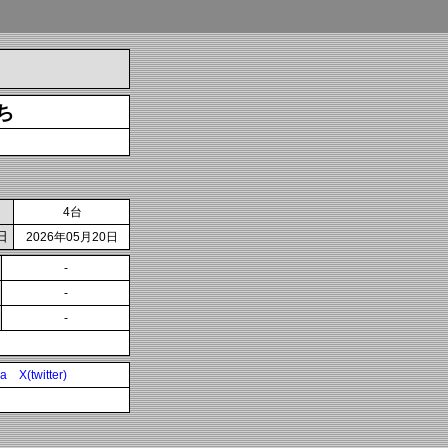
ち
4台
日
2026年05月20日
-
-
-
ia
X(twitter)