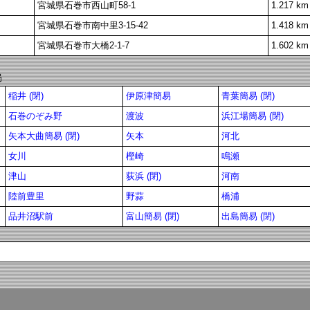
宮城県石巻市西山町58-1
1.217 km
宮城県石巻市南中里3-15-42
1.418 km
宮城県石巻市大橋2-1-7
1.602 km
局
稲井 (閉)
伊原津簡易
青葉簡易 (閉)
石巻のぞみ野
渡波
浜江場簡易 (閉)
矢本大曲簡易 (閉)
矢本
河北
女川
樫崎
鳴瀬
津山
荻浜 (閉)
河南
陸前豊里
野蒜
橋浦
品井沼駅前
富山簡易 (閉)
出島簡易 (閉)