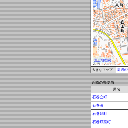
大きなマップ
周辺の
近隣の郵便局
局名
石巻立町
石巻湊
石巻旭町
石巻双葉町