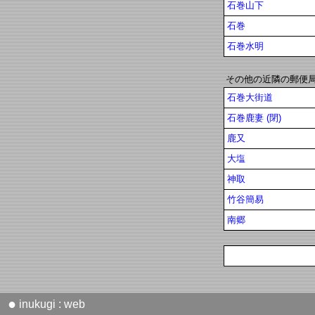
石巻山下
石巻
石巻水明
その他の近隣の郵便
石巻大街道
石巻鹿妻 (閉)
鹿又
大塩
神取
竹谷簡易
南郷
●
inukugi : web