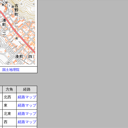
国土地理院
方角
経路
北西
経路マップ
東
経路マップ
北東
経路マップ
西
経路マップ