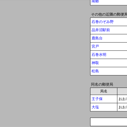
南郷
その他の近隣の郵便
石巻のぞみ野
品井沼駅前
鹿島台
宮戸
石巻水明
神取
松島
同名の郵便局
局名
王子保
おお
大塩
おお