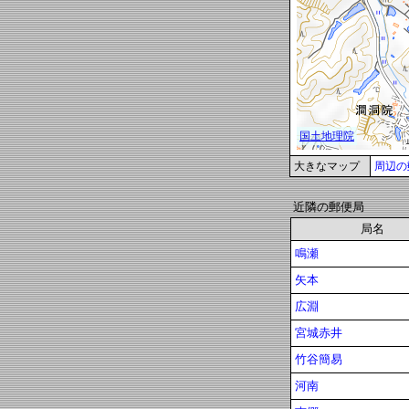
大きなマップ
周辺の
近隣の郵便局
局名
鳴瀬
矢本
広淵
宮城赤井
竹谷簡易
河南