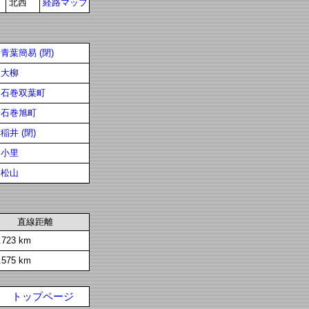
北西
経路マップ
青葉簡易 (閉)
大柳
石巻双葉町
石巻旭町
稲井 (閉)
小里
松山
直線距離
.723 km
.575 km
トップページ