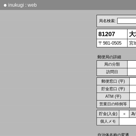
●
inukugi : web
局名検索:
81207
大
〒981-0505
宮
郵便局の詳細
局の分類
訪問日
郵便窓口 (平)
貯金窓口 (平)
ATM (平)
営業日の特例等
貯金(入金)
為
○
個人メモ
自治体名称の変遷