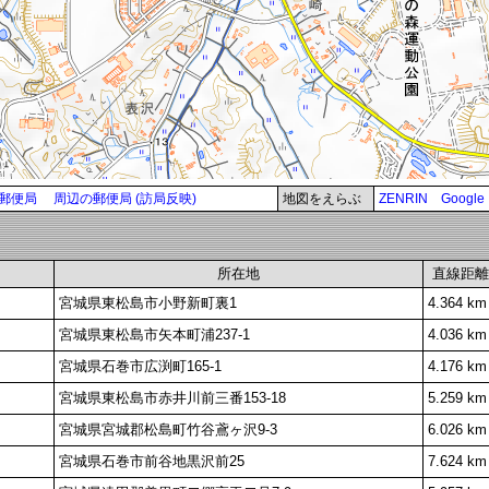
郵便局
周辺の郵便局 (訪局反映)
地図をえらぶ
ZENRIN
Google
所在地
直線距離
宮城県東松島市小野新町裏1
4.364 km
宮城県東松島市矢本町浦237-1
4.036 km
宮城県石巻市広渕町165-1
4.176 km
宮城県東松島市赤井川前三番153-18
5.259 km
宮城県宮城郡松島町竹谷鳶ヶ沢9-3
6.026 km
宮城県石巻市前谷地黒沢前25
7.624 km