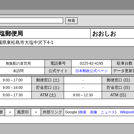
塩郵便局
おおしお
城県東松島市大塩中沢下4-1
電話番号
駐車台数
無集配の直営局
0225-82-4195
公式サイト
データ更新
未訪問
日本郵政公式ページ
郵便窓口 (土)
郵便窓口 (日)
9:00～17:00
-
貯金窓口 (土)
貯金窓口 (日)
9:00～16:00
-
ATM (土)
ATM (日)
9:00～17:30
9:00～12:30
替
風景印
外部リンク
○
○
Google (
検索
画像
ニュース
)
Wikiped