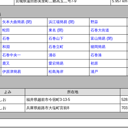
宮城県遠田郡美里町二郷高玉二号7-9
5.957 km
局
矢本大曲簡易 (閉)
浜江場簡易 (閉)
野蒜
蛇田
東名 (閉)
石巻大街道
石巻
石巻山下
富山簡易 (閉)
和淵
石巻立町
猪岡簡易
石巻中央一
涌谷
石巻湊
鹿又
愛宕簡易
初原
伊原津簡易
松島海岸
浦戸
よみ
所在地
しお
福井県越前市今宿町3-13-5
528
しお
兵庫県姫路市大塩町宮前8
703