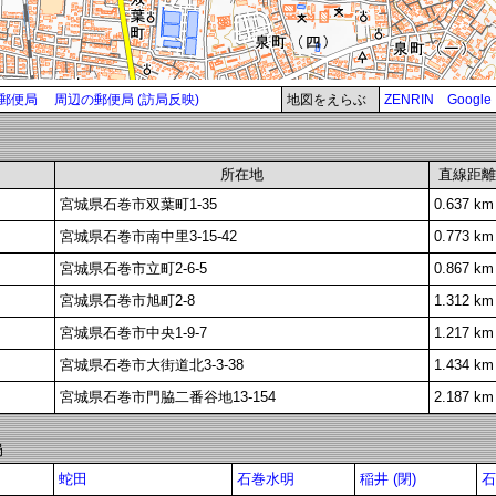
郵便局
周辺の郵便局 (訪局反映)
地図をえらぶ
ZENRIN
Google
所在地
直線距離
宮城県石巻市双葉町1-35
0.637 km
宮城県石巻市南中里3-15-42
0.773 km
宮城県石巻市立町2-6-5
0.867 km
宮城県石巻市旭町2-8
1.312 km
宮城県石巻市中央1-9-7
1.217 km
宮城県石巻市大街道北3-3-38
1.434 km
宮城県石巻市門脇二番谷地13-154
2.187 km
局
蛇田
石巻水明
稲井 (閉)
石