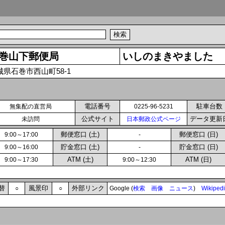
巻山下郵便局
いしのまきやました
城県石巻市西山町58-1
電話番号
駐車台数
無集配の直営局
0225-96-5231
公式サイト
データ更新
未訪問
日本郵政公式ページ
郵便窓口 (土)
郵便窓口 (日)
9:00～17:00
-
貯金窓口 (土)
貯金窓口 (日)
9:00～16:00
-
ATM (土)
ATM (日)
9:00～17:30
9:00～12:30
替
風景印
外部リンク
○
○
Google (
検索
画像
ニュース
)
Wikiped