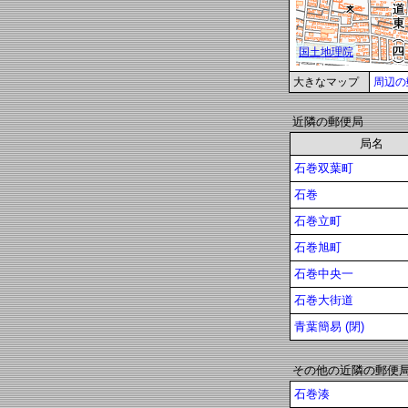
大きなマップ
周辺の
近隣の郵便局
局名
石巻双葉町
石巻
石巻立町
石巻旭町
石巻中央一
石巻大街道
青葉簡易 (閉)
その他の近隣の郵便
石巻湊