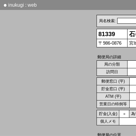
●
inukugi : web
局名検索:
81339
石
〒986-0876
宮
郵便局の詳細
局の分類
訪問日
郵便窓口 (平)
貯金窓口 (平)
ATM (平)
営業日の特例等
貯金(入金)
為
○
個人メモ
郵便局の位置