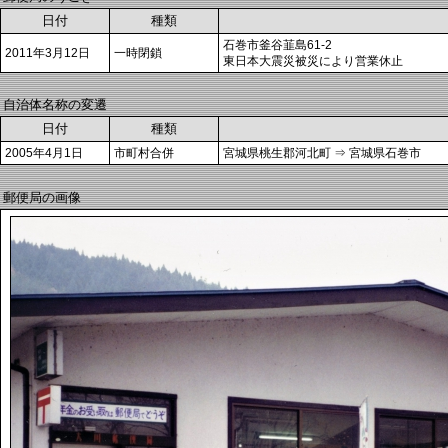
日付
種類
石巻市釜谷韮島61-2
2011年3月12日
一時閉鎖
東日本大震災被災により営業休止
自治体名称の変遷
日付
種類
2005年4月1日
市町村合併
宮城県桃生郡河北町 ⇒ 宮城県石巻市
郵便局の画像