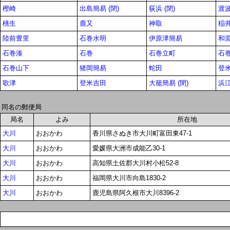
樫崎
出島簡易 (閉)
荻浜 (閉)
渡
桃生
鹿又
神取
稲井
陸前豊里
石巻水明
伊原津簡易
和
石巻湊
石巻
石巻立町
石
石巻山下
猪岡簡易
蛇田
登
歌津
登米吉田
大籠簡易 (閉)
浜江
同名の郵便局
局名
よみ
所在地
大川
おおかわ
香川県さぬき市大川町富田東47-1
大川
おおかわ
愛媛県大洲市成能乙30-1
大川
おおかわ
高知県土佐郡大川村小松52-8
大川
おおかわ
福岡県大川市向島1830-2
大川
おおかわ
鹿児島県阿久根市大川8396-2