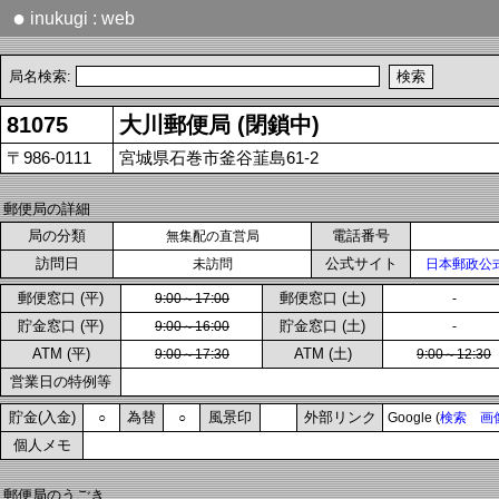
●
inukugi : web
局名検索:
81075
大川郵便局 (閉鎖中)
〒986-0111
宮城県石巻市釜谷韮島61-2
郵便局の詳細
局の分類
電話番号
無集配の直営局
訪問日
公式サイト
未訪問
日本郵政公
郵便窓口 (平)
郵便窓口 (土)
9:00～17:00
-
貯金窓口 (平)
貯金窓口 (土)
9:00～16:00
-
ATM (平)
ATM (土)
9:00～17:30
9:00～12:30
営業日の特例等
貯金(入金)
為替
風景印
外部リンク
○
○
Google (
検索
画
個人メモ
郵便局のうごき