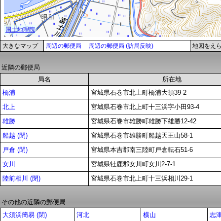
大きなマップ
周辺の郵便局
周辺の郵便局 (訪局反映)
地図をえ
近隣の郵便局
局名
所在地
橋浦
宮城県石巻市北上町橋浦大須39-2
北上
宮城県石巻市北上町十三浜字小田93-4
雄勝
宮城県石巻市雄勝町雄勝下雄勝12-42
船越 (閉)
宮城県石巻市雄勝町船越天王山58-1
戸倉 (閉)
宮城県本吉郡南三陸町戸倉転石51-6
女川
宮城県牡鹿郡女川町女川2-7-1
陸前相川 (閉)
宮城県石巻市北上町十三浜相川29-1
その他の近隣の郵便局
大須浜簡易 (閉)
河北
横山
志