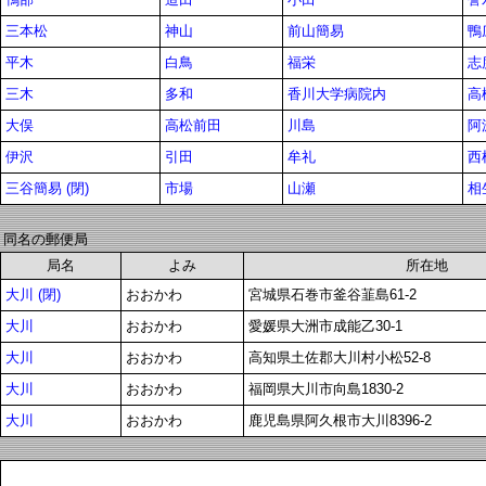
三本松
神山
前山簡易
鴨
平木
白鳥
福栄
志
三木
多和
香川大学病院内
高
大俣
高松前田
川島
阿
伊沢
引田
牟礼
西
三谷簡易 (閉)
市場
山瀬
相
同名の郵便局
局名
よみ
所在地
大川 (閉)
おおかわ
宮城県石巻市釜谷韮島61-2
大川
おおかわ
愛媛県大洲市成能乙30-1
大川
おおかわ
高知県土佐郡大川村小松52-8
大川
おおかわ
福岡県大川市向島1830-2
大川
おおかわ
鹿児島県阿久根市大川8396-2