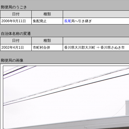
郵便局のうごき
日付
種類
2006年9月11日
集配廃止
長尾
局へ引き継ぎ
自治体名称の変遷
日付
種類
2002年4月1日
市町村合併
香川県大川郡大川町 ⇒ 香川県さぬき市
郵便局の画像