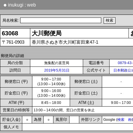
●
inukugi : web
局名検索:
63068
大川郵便局
〒761-0903
香川県さぬき市大川町富田東47-1
郵便局の詳細
局の分類
電話番号
無集配の直営局
0879-43
訪問日
公式サイト
2019年5月31日
日本郵政公
9:00～17:00
郵便窓口 (平)
郵便窓口 (土)
-
(13:00～14:00休)
9:00～16:00
貯金窓口 (平)
貯金窓口 (土)
-
(13:00～14:00休)
ATM (平)
ATM (土)
8:45～18:00
9:00～17:00
営業日の特例等
13:00～14:00の間、窓口の営業を休止
貯金(入金)
為替
風景印
外部リンク
○
○
Google (
検索
画
個人メモ