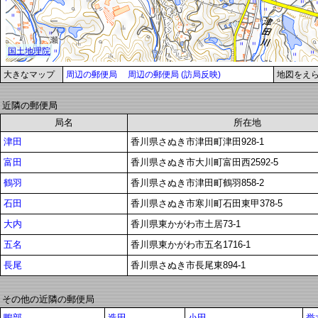
大きなマップ
周辺の郵便局
周辺の郵便局 (訪局反映)
地図をえ
近隣の郵便局
局名
所在地
津田
香川県さぬき市津田町津田928-1
富田
香川県さぬき市大川町富田西2592-5
鶴羽
香川県さぬき市津田町鶴羽858-2
石田
香川県さぬき市寒川町石田東甲378-5
大内
香川県東かがわ市土居73-1
五名
香川県東かがわ市五名1716-1
長尾
香川県さぬき市長尾東894-1
その他の近隣の郵便局
鴨部
造田
小田
誉