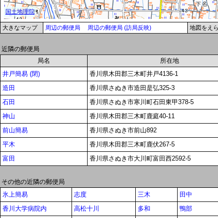
大きなマップ
周辺の郵便局
周辺の郵便局 (訪局反映)
地図をえ
近隣の郵便局
局名
所在地
井戸簡易 (閉)
香川県木田郡三木町井戸4136-1
造田
香川県さぬき市造田是弘325-3
石田
香川県さぬき市寒川町石田東甲378-5
神山
香川県木田郡三木町鹿庭40-11
前山簡易
香川県さぬき市前山892
平木
香川県木田郡三木町鹿伏267-5
富田
香川県さぬき市大川町富田西2592-5
その他の近隣の郵便局
氷上簡易
志度
三木
田中
香川大学病院内
高松十川
多和
鴨部