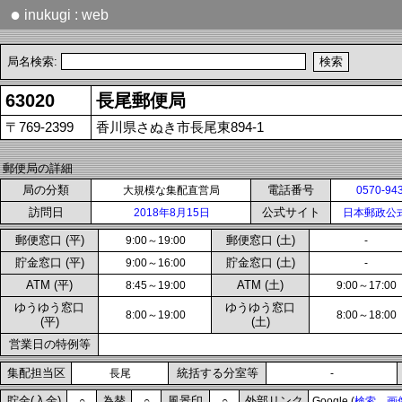
●
inukugi : web
局名検索:
63020
長尾郵便局
〒769-2399
香川県さぬき市長尾東894-1
郵便局の詳細
局の分類
電話番号
大規模な集配直営局
0570-94
訪問日
公式サイト
2018年8月15日
日本郵政公
郵便窓口 (平)
郵便窓口 (土)
9:00～19:00
-
貯金窓口 (平)
貯金窓口 (土)
9:00～16:00
-
ATM (平)
ATM (土)
8:45～19:00
9:00～17:00
ゆうゆう窓口
ゆうゆう窓口
8:00～19:00
8:00～18:00
(平)
(土)
営業日の特例等
集配担当区
統括する分室等
長尾
-
貯金(入金)
為替
風景印
外部リンク
○
○
○
Google (
検索
画