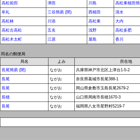
高松前田
津田
川島
高松東植田簡
牟礼
三谷簡易 (閉)
西植田
清水
高松林
川添
高松東
大内
高松古高松
五名
浅野
高松多肥
高松木太町
江原
屋島
香川
同名の郵便局
局名
よみ
所在地
長尾簡易 (閉)
ながお
兵庫県神戸市北区上津台1-5-2
長尾
ながお
奈良県葛城市長尾388-1
長尾
ながお
岡山県倉敷市玉島長尾2679-2
長穂
ながお
山口県周南市長穂1670-3
長尾
ながお
福岡県八女市星野村5219-7