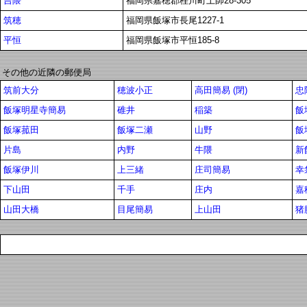
吉隈
福岡県嘉穂郡桂川町土師28-305
筑穂
福岡県飯塚市長尾1227-1
平恒
福岡県飯塚市平恒185-8
その他の近隣の郵便局
筑前大分
穂波小正
高田簡易 (閉)
忠
飯塚明星寺簡易
碓井
稲築
飯
飯塚菰田
飯塚二瀬
山野
飯
片島
内野
牛隈
新
飯塚伊川
上三緒
庄司簡易
幸
下山田
千手
庄内
嘉
山田大橋
目尾簡易
上山田
猪