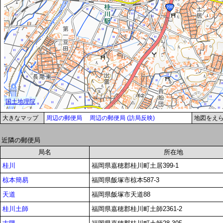
大きなマップ
周辺の郵便局
周辺の郵便局 (訪局反映)
地図をえ
近隣の郵便局
局名
所在地
桂川
福岡県嘉穂郡桂川町土居399-1
椋本簡易
福岡県飯塚市椋本587-3
天道
福岡県飯塚市天道88
桂川土師
福岡県嘉穂郡桂川町土師2361-2