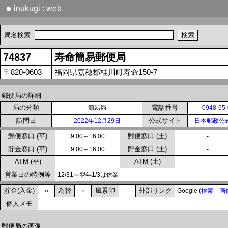
●
inukugi : web
局名検索:
74837
寿命簡易郵便局
〒820-0603
福岡県嘉穂郡桂川町寿命150-7
郵便局の詳細
局の分類
電話番号
簡易局
0948-65
訪問日
公式サイト
2022年12月29日
日本郵政公
郵便窓口 (平)
郵便窓口 (土)
9:00～16:00
-
貯金窓口 (平)
貯金窓口 (土)
9:00～16:00
-
ATM (平)
ATM (土)
-
-
営業日の特例等
12/31～翌年1/3は休業
貯金(入金)
為替
風景印
外部リンク
○
○
Google (
検索
画
個人メモ
郵便局の画像