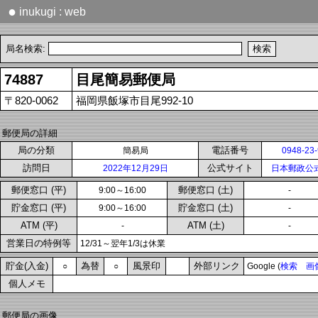
●
inukugi : web
局名検索:
74887
目尾簡易郵便局
〒820-0062
福岡県飯塚市目尾992-10
郵便局の詳細
局の分類
電話番号
簡易局
0948-23
訪問日
公式サイト
2022年12月29日
日本郵政公
郵便窓口 (平)
郵便窓口 (土)
9:00～16:00
-
貯金窓口 (平)
貯金窓口 (土)
9:00～16:00
-
ATM (平)
ATM (土)
-
-
営業日の特例等
12/31～翌年1/3は休業
貯金(入金)
為替
風景印
外部リンク
○
○
Google (
検索
画
個人メモ
郵便局の画像