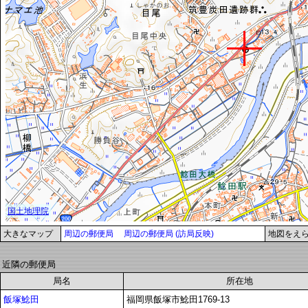
大きなマップ
周辺の郵便局
周辺の郵便局 (訪局反映)
地図をえ
近隣の郵便局
局名
所在地
飯塚鯰田
福岡県飯塚市鯰田1769-13