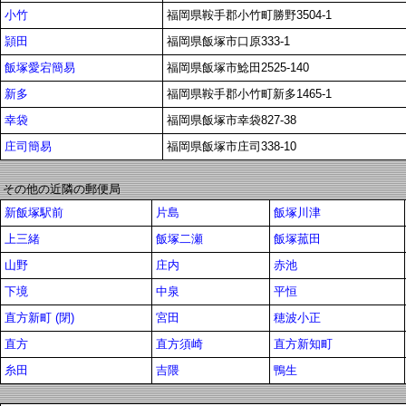
小竹
福岡県鞍手郡小竹町勝野3504-1
頴田
福岡県飯塚市口原333-1
飯塚愛宕簡易
福岡県飯塚市鯰田2525-140
新多
福岡県鞍手郡小竹町新多1465-1
幸袋
福岡県飯塚市幸袋827-38
庄司簡易
福岡県飯塚市庄司338-10
その他の近隣の郵便局
新飯塚駅前
片島
飯塚川津
上三緒
飯塚二瀬
飯塚菰田
山野
庄内
赤池
下境
中泉
平恒
直方新町 (閉)
宮田
穂波小正
直方
直方須崎
直方新知町
糸田
吉隈
鴨生