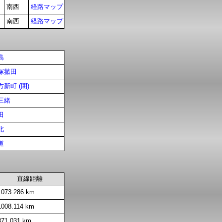
南西
経路マップ
南西
経路マップ
島
塚菰田
方新町 (閉)
三緒
田
北
道
直線距離
1073.286 km
1008.114 km
871.031 km