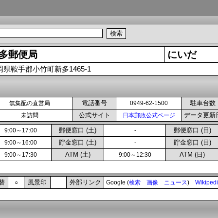
多郵便局
にいだ
岡県鞍手郡小竹町新多1465-1
電話番号
駐車台数
無集配の直営局
0949-62-1500
公式サイト
データ更新
未訪問
日本郵政公式ページ
郵便窓口 (土)
郵便窓口 (日)
9:00～17:00
-
貯金窓口 (土)
貯金窓口 (日)
9:00～16:00
-
ATM (土)
ATM (日)
9:00～17:30
9:00～12:30
替
風景印
外部リンク
○
Google (
検索
画像
ニュース
)
Wikiped