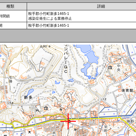
種類
詳細
鞍手郡小竹町新多1465-1
時閉鎖
感染症発生による業務停止
開
鞍手郡小竹町新多1465-1