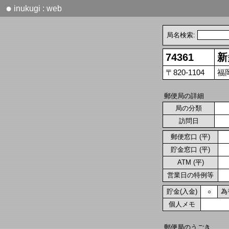
●
inukugi : web
局名検索:
74361
新
〒820-1104
福
郵便局の詳細
局の分類
訪問日
郵便窓口 (平)
貯金窓口 (平)
ATM (平)
営業日の特例等
貯金(入金)
為
○
個人メモ
郵便局のうごき