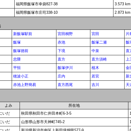
福岡県飯塚市幸袋827-38
3.573 km
福岡県飯塚市庄司338-10
2.873 km
局
新飯塚駅前
宮田桐野
宮田
片
飯塚
赤池
飯塚二瀬
飯
飯塚徳前
下境
中泉
直
忠隈
直方
直方須崎
上
平恒
飯塚伊川
植木
金
穂波小正
庄内
若宮
新
赤池上野簡易
直方西尾
吉川
天
よみ
所在地
にいだ
秋田県秋田市仁井田本町6-3-5
にいだ
山形県山形市天神町745-2
にいだ
新潟県新潟市南区上新田境畑甲577-9