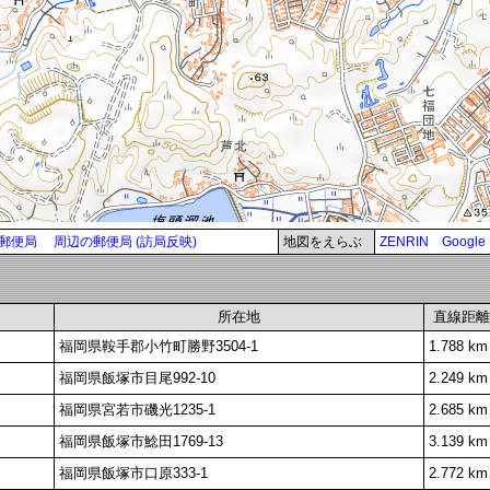
郵便局
周辺の郵便局 (訪局反映)
地図をえらぶ
ZENRIN
Google
所在地
直線距離
福岡県鞍手郡小竹町勝野3504-1
1.788 km
福岡県飯塚市目尾992-10
2.249 km
福岡県宮若市磯光1235-1
2.685 km
福岡県飯塚市鯰田1769-13
3.139 km
福岡県飯塚市口原333-1
2.772 km