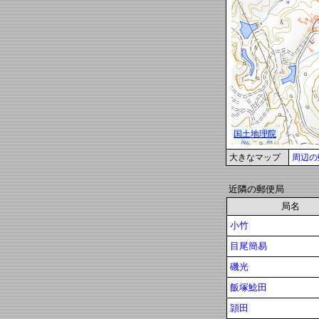
大きなマップ
周辺の
近隣の郵便局
局名
小竹
目尾簡易
磯光
飯塚鯰田
頴田