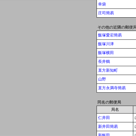
幸袋
庄司簡易
その他の近隣の郵便
飯塚愛宕簡易
飯塚川津
飯塚横田
長井鶴
直方新知町
山野
直方永満寺簡易
同名の郵便局
局名
仁井田
新井田簡易
新飯田