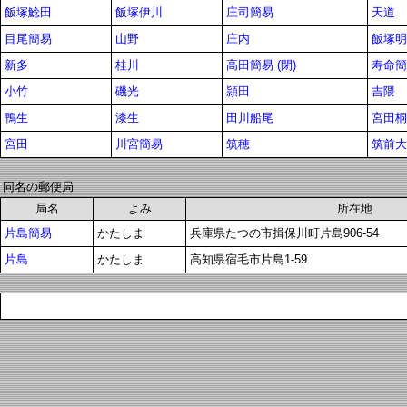
飯塚鯰田
飯塚伊川
庄司簡易
天道
目尾簡易
山野
庄内
飯塚明
新多
桂川
高田簡易 (閉)
寿命簡
小竹
磯光
頴田
吉隈
鴨生
漆生
田川船尾
宮田桐
宮田
川宮簡易
筑穂
筑前大
同名の郵便局
局名
よみ
所在地
片島簡易
かたしま
兵庫県たつの市揖保川町片島906-54
片島
かたしま
高知県宿毛市片島1-59