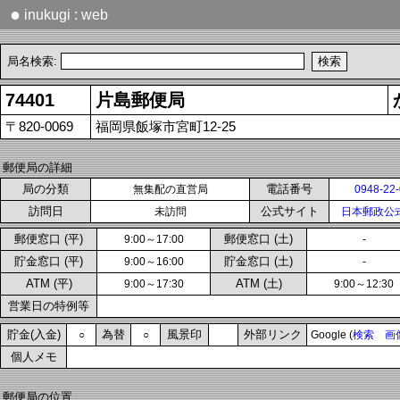
●
inukugi : web
局名検索:
74401
片島郵便局
〒820-0069
福岡県飯塚市宮町12-25
郵便局の詳細
局の分類
電話番号
無集配の直営局
0948-22
訪問日
公式サイト
未訪問
日本郵政公
郵便窓口 (平)
郵便窓口 (土)
9:00～17:00
-
貯金窓口 (平)
貯金窓口 (土)
9:00～16:00
-
ATM (平)
ATM (土)
9:00～17:30
9:00～12:30
営業日の特例等
貯金(入金)
為替
風景印
外部リンク
○
○
Google (
検索
画
個人メモ
郵便局の位置