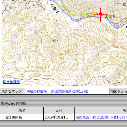
大きなマップ
周辺の郵便局
周辺の郵便局 (訪局反映)
地図をえ
過去の位置情報
局名
日付
所
下名野川簡易
2019年10月1日
高知県吾川郡仁淀川町下名野川37