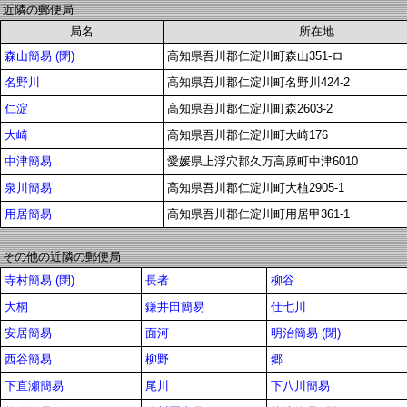
近隣の郵便局
局名
所在地
森山簡易 (閉)
高知県吾川郡仁淀川町森山351-ロ
名野川
高知県吾川郡仁淀川町名野川424-2
仁淀
高知県吾川郡仁淀川町森2603-2
大崎
高知県吾川郡仁淀川町大崎176
中津簡易
愛媛県上浮穴郡久万高原町中津6010
泉川簡易
高知県吾川郡仁淀川町大植2905-1
用居簡易
高知県吾川郡仁淀川町用居甲361-1
その他の近隣の郵便局
寺村簡易 (閉)
長者
柳谷
大桐
鎌井田簡易
仕七川
安居簡易
面河
明治簡易 (閉)
西谷簡易
柳野
郷
下直瀬簡易
尾川
下八川簡易