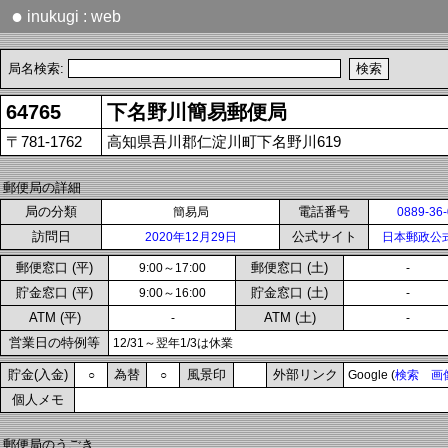
●
inukugi : web
局名検索:
64765
下名野川簡易郵便局
〒781-1762
高知県吾川郡仁淀川町下名野川619
郵便局の詳細
局の分類
電話番号
簡易局
0889-36
訪問日
公式サイト
2020年12月29日
日本郵政公
郵便窓口 (平)
郵便窓口 (土)
9:00～17:00
-
貯金窓口 (平)
貯金窓口 (土)
9:00～16:00
-
ATM (平)
ATM (土)
-
-
営業日の特例等
12/31～翌年1/3は休業
貯金(入金)
為替
風景印
外部リンク
○
○
Google (
検索
画
個人メモ
郵便局のうごき