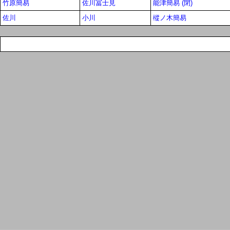
竹原簡易
佐川冨士見
能津簡易 (閉)
佐川
小川
樅ノ木簡易