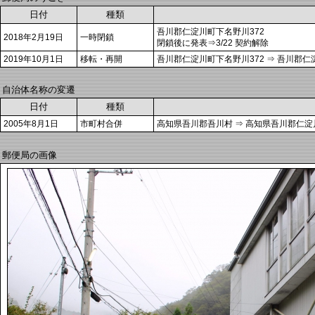
日付
種類
吾川郡仁淀川町下名野川372
2018年2月19日
一時閉鎖
閉鎖後に発表⇒3/22 契約解除
2019年10月1日
移転・再開
吾川郡仁淀川町下名野川372 ⇒ 吾川郡仁
自治体名称の変遷
日付
種類
2005年8月1日
市町村合併
高知県吾川郡吾川村 ⇒ 高知県吾川郡仁淀
郵便局の画像