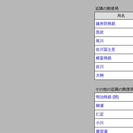
近隣の郵便局
局名
鎌井田簡易
黒岩
尾川
佐川冨士見
横畠簡易
佐川
大桐
その他の近隣の郵便
明治簡易 (閉)
柳瀬
仁淀
小川
勝賀瀬