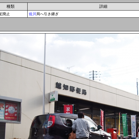
種類
詳細
配廃止
佐川
局へ引き継ぎ