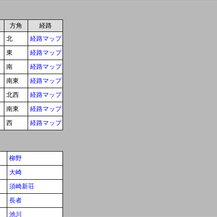
方角
経路
北
経路マップ
東
経路マップ
南
経路マップ
南東
経路マップ
北西
経路マップ
南東
経路マップ
西
経路マップ
柳野
大崎
須崎新荘
長者
池川