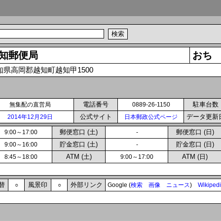
知郵便局
おち
知県高岡郡越知町越知甲1500
電話番号
駐車台数
無集配の直営局
0889-26-1150
公式サイト
データ更新
2014年12月29日
日本郵政公式ページ
郵便窓口 (土)
郵便窓口 (日)
9:00～17:00
-
貯金窓口 (土)
貯金窓口 (日)
9:00～16:00
-
ATM (土)
ATM (日)
8:45～18:00
9:00～17:00
替
風景印
外部リンク
○
○
Google (
検索
画像
ニュース
)
Wikiped