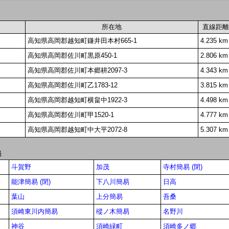
所在地
直線距離
高知県高岡郡越知町鎌井田本村665-1
4.235 km
高知県高岡郡佐川町黒原450-1
2.806 km
高知県高岡郡佐川町本郷耕2097-3
4.343 km
高知県高岡郡佐川町乙1783-12
3.815 km
高知県高岡郡越知町横畠中1922-3
4.498 km
高知県高岡郡佐川町甲1520-1
4.777 km
高知県高岡郡越知町中大平2072-8
5.307 km
局
斗賀野
加茂
寺村簡易 (閉)
能津簡易 (閉)
下八川簡易
日高
葉山
上分簡易
吾桑
須崎東川内簡易
樅ノ木簡易
名野川
神谷
須崎緑町
須崎多ノ郷