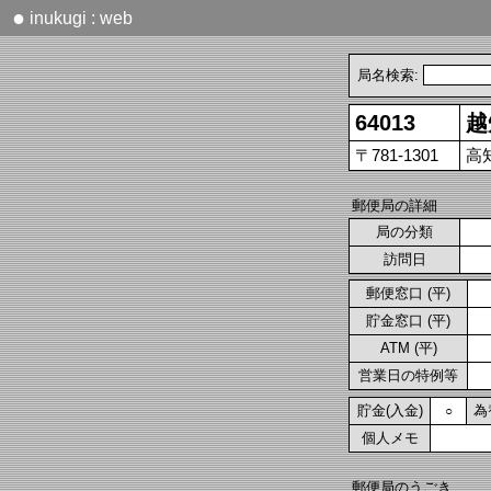
●
inukugi : web
局名検索:
64013
越
〒781-1301
高
郵便局の詳細
局の分類
訪問日
郵便窓口 (平)
貯金窓口 (平)
ATM (平)
営業日の特例等
貯金(入金)
為
○
個人メモ
郵便局のうごき