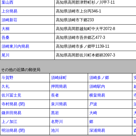
葉山西
高知県高岡郡津野町杉ノ川甲7-11
上分簡易
高知県須崎市上分丙346-1
須崎新荘
高知県須崎市下郷233
大桐
高知県高岡郡越知町中大平2072-8
吾桑
高知県須崎市吾井郷乙477-3
須崎東川内簡易
高知県須崎市多ノ郷甲1139-11
尾川
高知県高岡郡佐川町本郷耕2097-3
その他の近隣の郵便局
斗賀野
須崎緑町
須崎多ノ郷
久礼
押岡簡易
須崎駅内
佐川冨士見
長者
横畠簡易
寺村簡易 (閉)
泉川簡易
戸波
鎌井田簡易
黒岩
大崎
上ノ加江
名野川
郷
明治簡易 (閉)
池川
深浦簡易