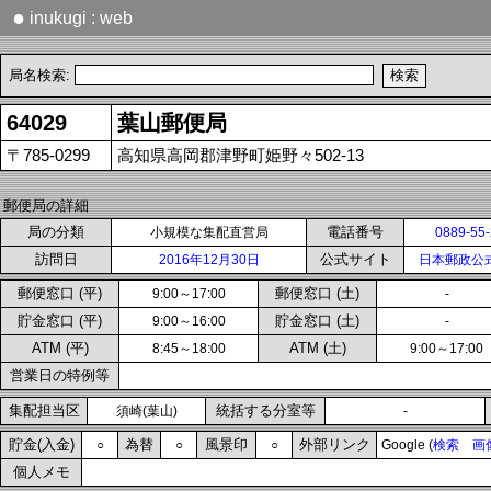
●
inukugi : web
局名検索:
64029
葉山郵便局
〒785-0299
高知県高岡郡津野町姫野々502-13
郵便局の詳細
局の分類
電話番号
小規模な集配直営局
0889-55
訪問日
公式サイト
2016年12月30日
日本郵政公
郵便窓口 (平)
郵便窓口 (土)
9:00～17:00
-
貯金窓口 (平)
貯金窓口 (土)
9:00～16:00
-
ATM (平)
ATM (土)
8:45～18:00
9:00～17:00
営業日の特例等
集配担当区
統括する分室等
須崎(葉山)
-
貯金(入金)
為替
風景印
外部リンク
○
○
○
Google (
検索
画
個人メモ