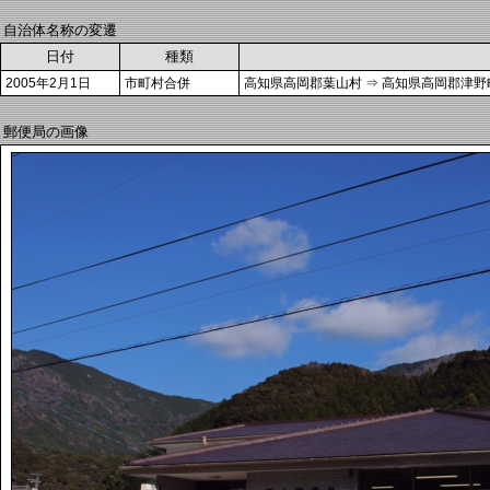
自治体名称の変遷
日付
種類
2005年2月1日
市町村合併
高知県高岡郡葉山村 ⇒ 高知県高岡郡津野
郵便局の画像