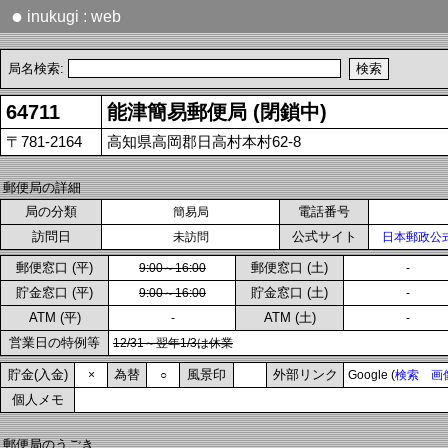
●
inukugi : web
局名検索:
64711
能津簡易郵便局 (閉鎖中)
〒781-2164
高知県高岡郡日高村本村62-8
郵便局の詳細
局の分類
電話番号
簡易局
訪問日
公式サイト
未訪問
日本郵政公
郵便窓口 (平)
郵便窓口 (土)
9:00～16:00
-
貯金窓口 (平)
貯金窓口 (土)
9:00～16:00
-
ATM (平)
ATM (土)
-
-
営業日の特例等
12/31～翌年1/3は休業
貯金(入金)
為替
風景印
外部リンク
×
○
Google (
検索
画
個人メモ
郵便局のうごき