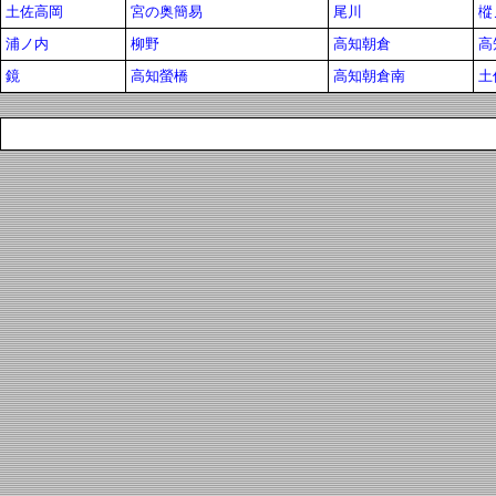
土佐高岡
宮の奥簡易
尾川
樅
浦ノ内
柳野
高知朝倉
高
鏡
高知螢橋
高知朝倉南
土