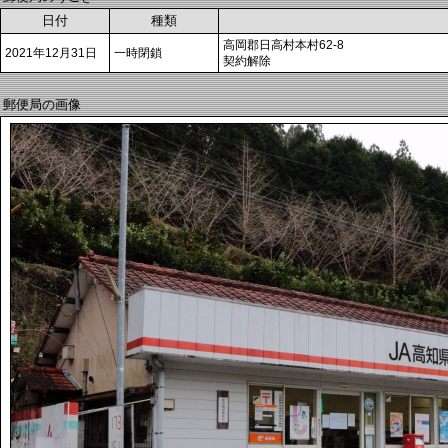
日付
種類
高岡郡日高村本村62-8
2021年12月31日
一時閉鎖
契約解除
郵便局の画像