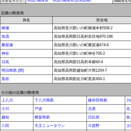
大きなマップ
周辺の郵便局
周辺の郵便局 (訪局反映)
地図をえ
近隣の郵便局
局名
所在地
柳瀬
高知県吾川郡いの町柳瀬本村558-2
加茂
高知県高岡郡日高村岩目地970-186
勝賀瀬
高知県吾川郡いの町勝賀瀬474-6
神谷
高知県吾川郡いの町神谷705-2
日高
高知県高岡郡日高村本郷60-4
明治簡易 (閉)
高知県高岡郡越知町片岡1204-7
黒岩
高知県高岡郡佐川町黒原450-1
その他の近隣の郵便局
上八川
下八川簡易
鎌井田簡易
川
小川
戸波
北原
佐
越知
横畠簡易
日比原
枝
八田
天王ニュータウン
斗賀野
土