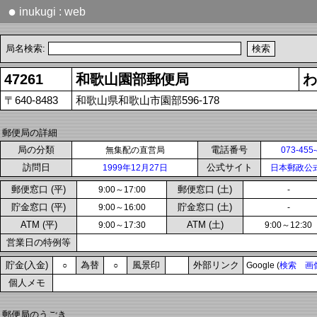
●
inukugi : web
局名検索:
47261
和歌山園部郵便局
わ
〒640-8483
和歌山県和歌山市園部596-178
郵便局の詳細
局の分類
電話番号
無集配の直営局
073-455
訪問日
公式サイト
1999年12月27日
日本郵政公
郵便窓口 (平)
郵便窓口 (土)
9:00～17:00
-
貯金窓口 (平)
貯金窓口 (土)
9:00～16:00
-
ATM (平)
ATM (土)
9:00～17:30
9:00～12:30
営業日の特例等
貯金(入金)
為替
風景印
外部リンク
○
○
Google (
検索
画
個人メモ
郵便局のうごき