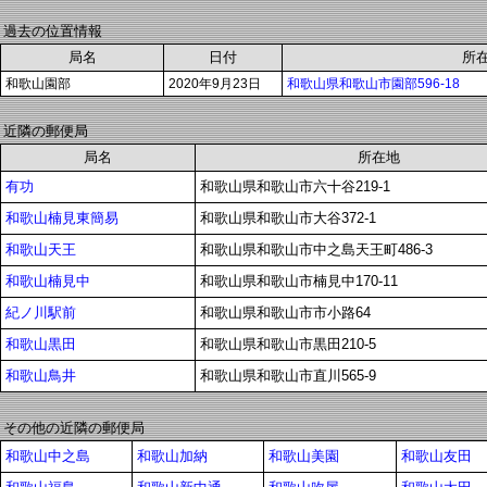
過去の位置情報
局名
日付
所
和歌山園部
2020年9月23日
和歌山県和歌山市園部596-18
近隣の郵便局
局名
所在地
有功
和歌山県和歌山市六十谷219-1
和歌山楠見東簡易
和歌山県和歌山市大谷372-1
和歌山天王
和歌山県和歌山市中之島天王町486-3
和歌山楠見中
和歌山県和歌山市楠見中170-11
紀ノ川駅前
和歌山県和歌山市市小路64
和歌山黒田
和歌山県和歌山市黒田210-5
和歌山鳥井
和歌山県和歌山市直川565-9
その他の近隣の郵便局
和歌山中之島
和歌山加納
和歌山美園
和歌山友田