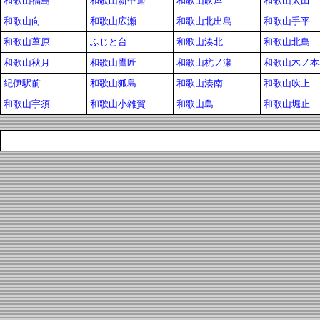
和歌山福島
和歌山新中通
和歌山吹屋
和歌山太田
和歌山向
和歌山広瀬
和歌山北出島
和歌山手平
和歌山葦原
ふじと台
和歌山湊北
和歌山北島
和歌山秋月
和歌山鷹匠
和歌山杭ノ瀬
和歌山木ノ本石
紀伊駅前
和歌山狐島
和歌山湊南
和歌山吹上
和歌山宇須
和歌山小雑賀
和歌山島
和歌山堀止