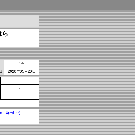
はら
1台
日
2026年05月20日
-
-
-
ia
X(twitter)