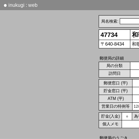
●
inukugi : web
局名検索:
47734
和
〒640-8434
和
郵便局の詳細
局の分類
訪問日
郵便窓口 (平)
貯金窓口 (平)
ATM (平)
営業日の特例等
1
貯金(入金)
為
○
個人メモ
郵便局のうごき