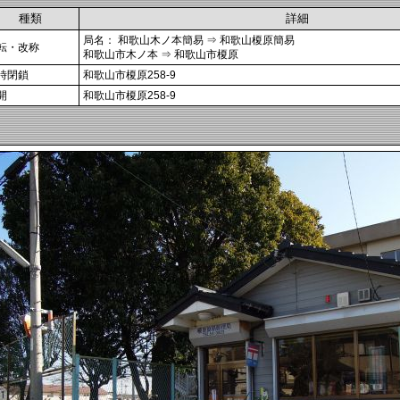
種類
詳細
局名： 和歌山木ノ本簡易 ⇒ 和歌山榎原簡易
転・改称
和歌山市木ノ本 ⇒ 和歌山市榎原
時閉鎖
和歌山市榎原258-9
開
和歌山市榎原258-9