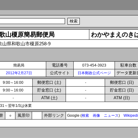
歌山榎原簡易郵便局
わかやまえのき
歌山県和歌山市榎原258-9
電話番号
駐車台数
簡易局
073-454-3923
公式サイト
データ更新
2012年2月27日
日本郵政公式ページ
郵便窓口 (土)
郵便窓口 (日)
9:00～16:00
-
貯金窓口 (土)
貯金窓口 (日)
9:00～16:00
-
ATM (土)
ATM (日)
-
-
2/31～翌年1/3は休業
替
風景印
外部リンク
○
Google (
検索
画像
ニュース
)
Wikiped