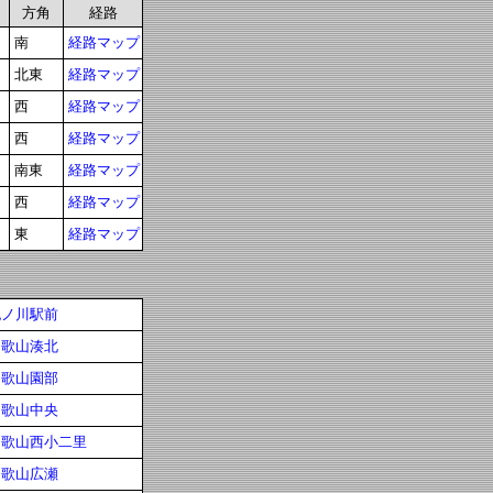
方角
経路
南
経路マップ
北東
経路マップ
西
経路マップ
西
経路マップ
南東
経路マップ
西
経路マップ
東
経路マップ
紀ノ川駅前
和歌山湊北
和歌山園部
和歌山中央
和歌山西小二里
和歌山広瀬