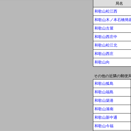
局名
和歌山松江西
和歌山木ノ本石橋簡易 
和歌山古屋
和歌山西庄中
和歌山松江北
和歌山西庄
和歌山向
その他の近隣の郵便
和歌山狐島
和歌山福島
和歌山築港
和歌山湊南
和歌山新中通
和歌山今福