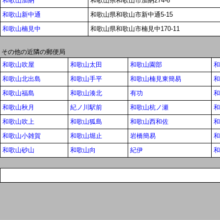
和歌山加納
和歌山県和歌山市加納274-6
和歌山新中通
和歌山県和歌山市新中通5-15
和歌山楠見中
和歌山県和歌山市楠見中170-11
その他の近隣の郵便局
和歌山吹屋
和歌山太田
和歌山園部
和
和歌山北出島
和歌山手平
和歌山楠見東簡易
和
和歌山福島
和歌山湊北
有功
和
和歌山秋月
紀ノ川駅前
和歌山杭ノ瀬
和
和歌山吹上
和歌山狐島
和歌山西和佐
和
和歌山小雑賀
和歌山堀止
岩橋簡易
和
和歌山砂山
和歌山向
紀伊
和