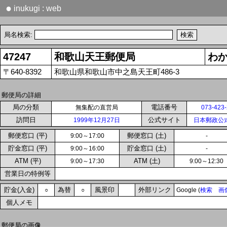
●
inukugi : web
局名検索:
47247
和歌山天王郵便局
わ
〒640-8392
和歌山県和歌山市中之島天王町486-3
郵便局の詳細
局の分類
電話番号
無集配の直営局
073-423
訪問日
公式サイト
1999年12月27日
日本郵政公
郵便窓口 (平)
郵便窓口 (土)
9:00～17:00
-
貯金窓口 (平)
貯金窓口 (土)
9:00～16:00
-
ATM (平)
ATM (土)
9:00～17:30
9:00～12:30
営業日の特例等
貯金(入金)
為替
風景印
外部リンク
○
○
Google (
検索
画
個人メモ
郵便局の画像