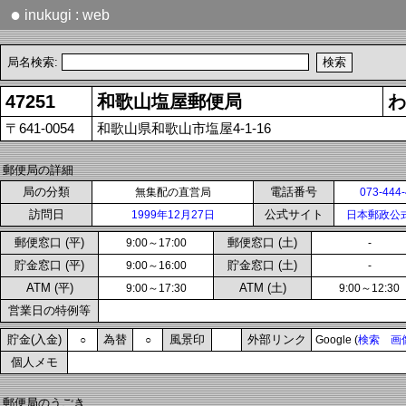
●
inukugi : web
局名検索:
47251
和歌山塩屋郵便局
わ
〒641-0054
和歌山県和歌山市塩屋4-1-16
郵便局の詳細
局の分類
電話番号
無集配の直営局
073-444
訪問日
公式サイト
1999年12月27日
日本郵政公
郵便窓口 (平)
郵便窓口 (土)
9:00～17:00
-
貯金窓口 (平)
貯金窓口 (土)
9:00～16:00
-
ATM (平)
ATM (土)
9:00～17:30
9:00～12:30
営業日の特例等
貯金(入金)
為替
風景印
外部リンク
○
○
Google (
検索
画
個人メモ
郵便局のうごき