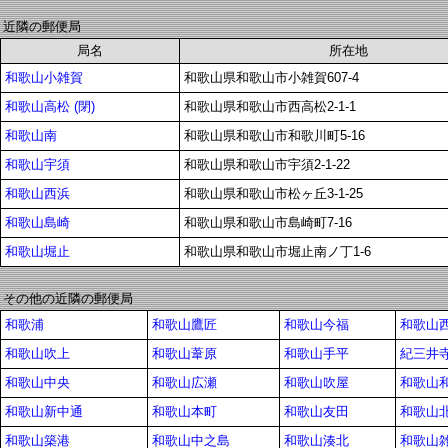
近隣の郵便局
局名
所在地
和歌山小雑賀
和歌山県和歌山市小雑賀607-4
和歌山高松 (閉)
和歌山県和歌山市西高松2-1-1
和歌山南
和歌山県和歌山市和歌川町5-16
和歌山宇須
和歌山県和歌山市宇須2-1-22
和歌山西浜
和歌山県和歌山市松ヶ丘3-1-25
和歌山島崎
和歌山県和歌山市島崎町7-16
和歌山堀止
和歌山県和歌山市堀止南ノ丁1-6
その他の近隣の郵便局
和歌浦
和歌山鷹匠
和歌山今福
和歌山
和歌山吹上
和歌山葦原
和歌山手平
紀三井
和歌山中央
和歌山広瀬
和歌山吹屋
和歌山
和歌山新中通
和歌山本町
和歌山友田
和歌山
和歌山築港
和歌山中之島
和歌山湊北
和歌山