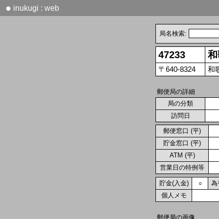
●
inukugi : web
局名検索:
47233
和
〒640-8324
和
郵便局の詳細
局の分類
訪問日
郵便窓口 (平)
貯金窓口 (平)
ATM (平)
営業日の特例等
貯金(入金)
為
○
個人メモ
郵便局の画像