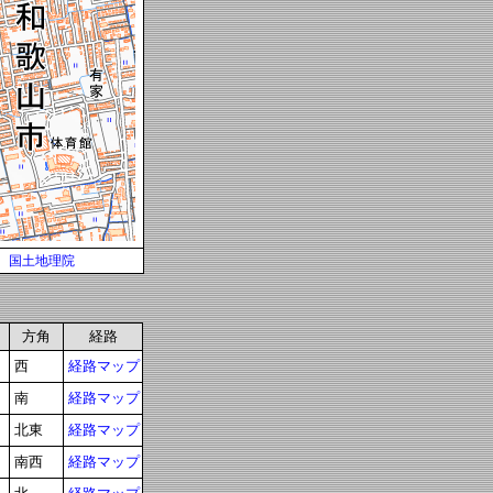
国土地理院
方角
経路
西
経路マップ
南
経路マップ
北東
経路マップ
南西
経路マップ