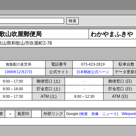
歌山吹屋郵便局
わかやまふきや
歌山県和歌山市吹屋町2-78
電話番号
駐車台数
無集配の直営局
073-423-2819
公式サイト
データ更新
1999年12月27日
日本郵政公式ページ
郵便窓口 (土)
郵便窓口 (日)
9:00～17:00
-
貯金窓口 (土)
貯金窓口 (日)
9:00～16:00
-
ATM (土)
ATM (日)
9:00～17:30
9:00～12:30
替
風景印
外部リンク
○
Google (
検索
画像
ニュース
)
Wikiped