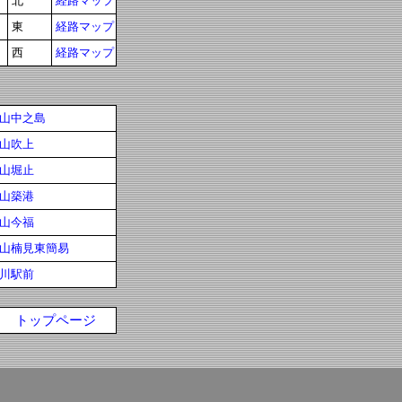
北
経路マップ
東
経路マップ
西
経路マップ
山中之島
山吹上
山堀止
山築港
山今福
山楠見東簡易
川駅前
トップページ