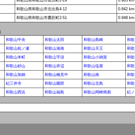
和歌山県和歌山市友田町2-29
0.905 km
和歌山県和歌山市北出島4-12
0.842 km
和歌山県和歌山市鷹匠町2-51
0.948 km
局
和歌山中央
和歌山太田
和歌山島崎
和歌
和歌山杭ノ瀬
和歌山湊南
和歌山天王
和歌
和歌山本町
和歌山宇須
和歌山小雑賀
和歌
和歌山砂山
和歌山井辺
和歌山塩屋
和歌
和歌山加納
和歌山楠見中
和歌山南
和歌
紀三井寺
和歌山園部
和歌山北島
和歌
和歌山西浜
和歌山福島
和歌山岡崎簡易
紀ノ