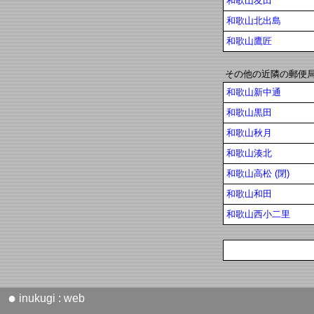
和歌山友田
和歌山北出島
和歌山鷹匠
その他の近隣の郵便
和歌山新中通
和歌山黒田
和歌山秋月
和歌山湊北
和歌山高松 (閉)
和歌山和田
和歌山西小二里
●
inukugi : web