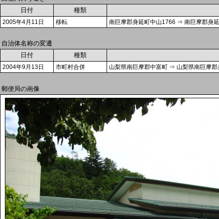
日付
種類
2005年4月11日
移転
南巨摩郡身延町中山1766 ⇒ 南巨摩郡身延
自治体名称の変遷
日付
種類
2004年9月13日
市町村合併
山梨県南巨摩郡中富町 ⇒ 山梨県南巨摩郡
郵便局の画像