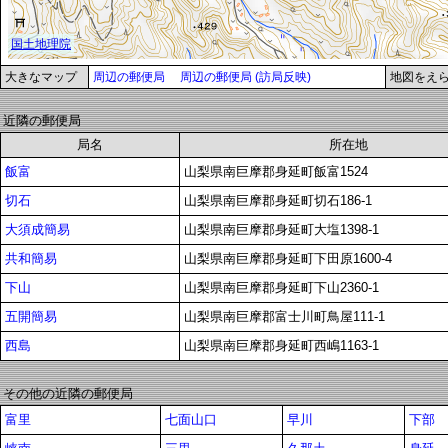
大きなマップ
周辺の郵便局
周辺の郵便局 (訪局反映)
地図をえ
近隣の郵便局
局名
所在地
飯富
山梨県南巨摩郡身延町飯富1524
切石
山梨県南巨摩郡身延町切石186-1
大須成簡易
山梨県南巨摩郡身延町大塩1398-1
共和簡易
山梨県南巨摩郡身延町下田原1600-4
下山
山梨県南巨摩郡身延町下山2360-1
五開簡易
山梨県南巨摩郡富士川町鳥屋111-1
西島
山梨県南巨摩郡身延町西嶋1163-1
その他の近隣の郵便局
富里
七面山口
早川
下部