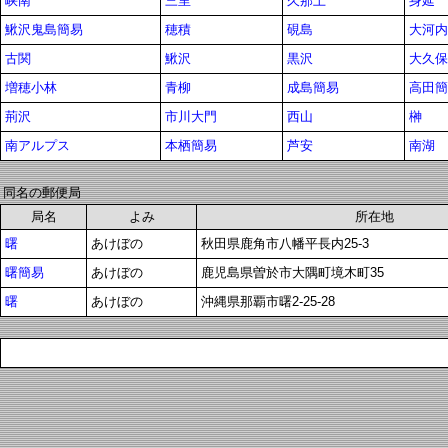
峡南
三里
久那土
身延
鰍沢鬼島簡易
穂積
硯島
大河内
古関
鰍沢
黒沢
大久保
増穂小林
青柳
成島簡易
高田簡
荊沢
市川大門
西山
榊
南アルプス
本栖簡易
芦安
南湖
同名の郵便局
局名
よみ
所在地
曙
あけぼの
秋田県鹿角市八幡平長内25-3
曙簡易
あけぼの
鹿児島県曽於市大隅町境木町35
曙
あけぼの
沖縄県那覇市曙2-25-28