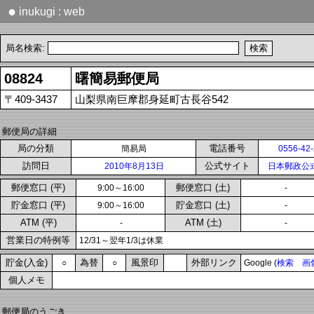
●
inukugi : web
局名検索:
08824
曙簡易郵便局
〒409-3437
山梨県南巨摩郡身延町古長谷542
郵便局の詳細
局の分類
電話番号
簡易局
0556-42
訪問日
公式サイト
2010年8月13日
日本郵政公
郵便窓口 (平)
郵便窓口 (土)
9:00～16:00
-
貯金窓口 (平)
貯金窓口 (土)
9:00～16:00
-
ATM (平)
ATM (土)
-
-
営業日の特例等
12/31～翌年1/3は休業
貯金(入金)
為替
風景印
外部リンク
○
○
Google (
検索
画
個人メモ
郵便局のうごき