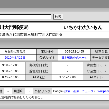
川大門郵便局
いちかわだいもん
梨県西八代郡市川三郷町市川大門234-5
電話番号
駐車台数
無集配の直営局
055-272-1455
公式サイト
データ更新
2010年8月12日
日本郵政公式ページ
郵便窓口 (土)
郵便窓口 (日)
9:00～17:00
-
貯金窓口 (土)
貯金窓口 (日)
9:00～16:00
-
ATM (土)
ATM (日)
8:45～18:00
9:00～17:00
替
風景印
外部リンク
○
○
Google (
検索
画像
ニュース
)
Wikiped
じ敷地内で新築したため発表なし