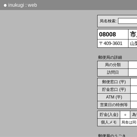
●
inukugi : web
局名検索:
08008
市
〒409-3601
山
郵便局の詳細
局の分類
訪問日
郵便窓口 (平)
貯金窓口 (平)
ATM (平)
営業日の特例等
貯金(入金)
為
○
個人メモ
局舎は同
郵便局のうごき