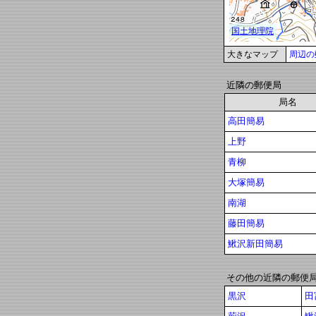
大きなマップ
周辺の
近隣の郵便局
局名
高田簡易
上野
青柳
大塚簡易
南湖
藤田簡易
鰍沢新田簡易
その他の近隣の郵便
黒沢
田