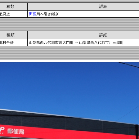
種類
詳細
配廃止
田富
局へ引き継ぎ
種類
詳細
町村合併
山梨県西八代郡市川大門町 ⇒ 山梨県西八代郡市川三郷町