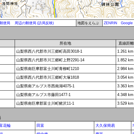
郵便局
周辺の郵便局 (訪局反映)
地図をえらぶ
ZENRIN
Google
所在地
直線距離
山梨県西八代郡市川三郷町高田3018-1
1.261 km
山梨県西八代郡市川三郷町上野2291-14
1.852 km
山梨県南巨摩郡富士川町青柳町1210
2.984 km
山梨県西八代郡市川三郷町大塚1818
3.054 km
山梨県南アルプス市西南湖4075-1
3.363 km
山梨県南アルプス市藤田1477-1
4.348 km
山梨県南巨摩郡富士川町鰍沢11-1
3.529 km
局
富花輪
田富
大久保簡易