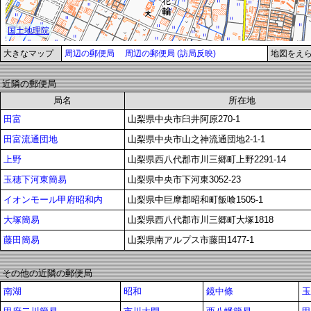
大きなマップ
周辺の郵便局
周辺の郵便局 (訪局反映)
地図をえ
近隣の郵便局
局名
所在地
田富
山梨県中央市臼井阿原270-1
田富流通団地
山梨県中央市山之神流通団地2-1-1
上野
山梨県西八代郡市川三郷町上野2291-14
玉穂下河東簡易
山梨県中央市下河東3052-23
イオンモール甲府昭和内
山梨県中巨摩郡昭和町飯喰1505-1
大塚簡易
山梨県西八代郡市川三郷町大塚1818
藤田簡易
山梨県南アルプス市藤田1477-1
その他の近隣の郵便局
南湖
昭和
鏡中條
玉