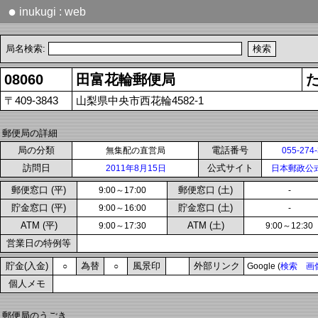
●
inukugi : web
局名検索:
08060
田富花輪郵便局
〒409-3843
山梨県中央市西花輪4582-1
郵便局の詳細
局の分類
電話番号
無集配の直営局
055-274
訪問日
公式サイト
2011年8月15日
日本郵政公
郵便窓口 (平)
郵便窓口 (土)
9:00～17:00
-
貯金窓口 (平)
貯金窓口 (土)
9:00～16:00
-
ATM (平)
ATM (土)
9:00～17:30
9:00～12:30
営業日の特例等
貯金(入金)
為替
風景印
外部リンク
○
○
Google (
検索
画
個人メモ
郵便局のうごき