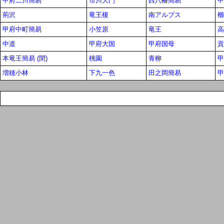
甲府二川簡易
市川大門
西八幡簡易
甲
荊沢
竜王榎
南アルプス
櫛
甲府中町簡易
小笠原
竜王
高
中道
甲府大国
甲府国母
貢
本竜王簡易 (閉)
桃園
青柳
甲
増穂小林
下九一色
田之岡簡易
甲