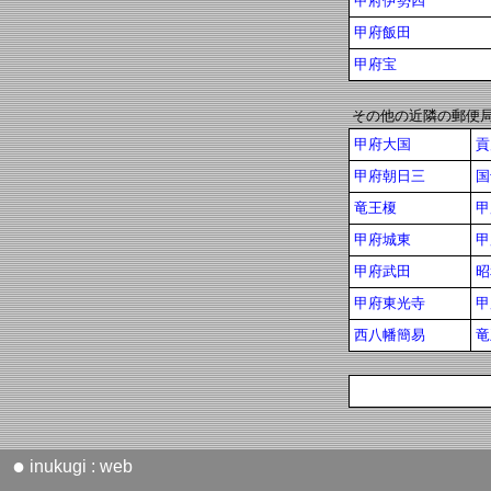
甲府伊勢四
甲府飯田
甲府宝
その他の近隣の郵便
甲府大国
貢
甲府朝日三
国
竜王榎
甲
甲府城東
甲
甲府武田
昭
甲府東光寺
甲
西八幡簡易
竜
●
inukugi : web