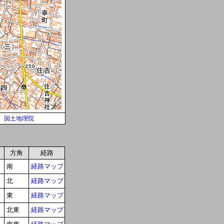
国土地理院
方角
経路
南
経路マップ
北
経路マップ
東
経路マップ
北東
経路マップ