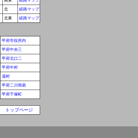
南東
経路マップ
北
経路マップ
北東
経路マップ
甲府市役所内
甲府中央三
甲府北口二
甲府中村
湯村
甲府二川簡易
甲府千塚町
トップページ