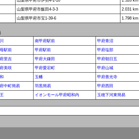
山梨県甲府市伊勢4-1-10
1.328 km
山梨県甲府市飯田4-3-3
2.031 km
山梨県甲府市宝1-39-6
1.798 km
局
川
南甲府駅前
甲府青沼
母駅前
甲府駅前
甲府塩部
府里吉
甲府大鎌田
甲府朝日五
府美咲
甲府愛宕町
甲府山城
和
玉幡
甲府善光寺
府中町簡易
羽黒簡易
甲府西田
王
イオンモール甲府昭和内
玉穂下河東簡易