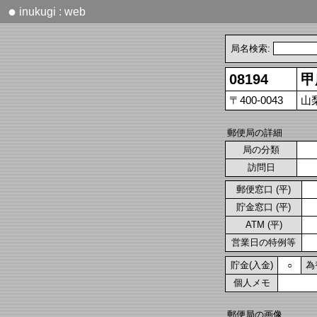
●
inukugi : web
局名検索:
08194
甲
〒400-0043
山梨
郵便局の詳細
局の分類
訪問日
郵便窓口 (平)
貯金窓口 (平)
ATM (平)
営業日の特例等
貯金(入金)
為
○
個人メモ
郵便局の画像