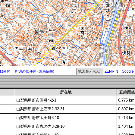
郵便局
周辺の郵便局 (訪局反映)
地図をえらぶ
ZENRIN
Google
所在地
直線距離
山梨県甲府市国母4-2-1
0.775 km
山梨県甲府市上石田2-32-31
0.807 km
山梨県甲府市太田町6-10
1.213 km
山梨県甲府市丸の内3-29-10
1.404 km