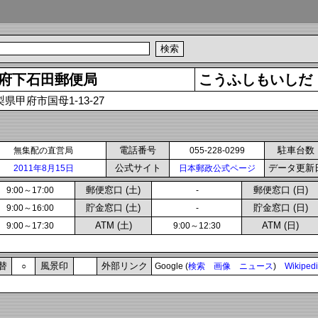
府下石田郵便局
こうふしもいしだ
県甲府市国母1-13-27
電話番号
駐車台数
無集配の直営局
055-228-0299
公式サイト
データ更新
2011年8月15日
日本郵政公式ページ
郵便窓口 (土)
郵便窓口 (日)
9:00～17:00
-
貯金窓口 (土)
貯金窓口 (日)
9:00～16:00
-
ATM (土)
ATM (日)
9:00～17:30
9:00～12:30
替
風景印
外部リンク
○
Google (
検索
画像
ニュース
)
Wikiped