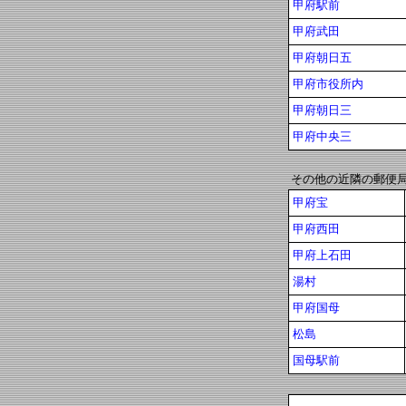
甲府駅前
甲府武田
甲府朝日五
甲府市役所内
甲府朝日三
甲府中央三
その他の近隣の郵便
甲府宝
甲府西田
甲府上石田
湯村
甲府国母
松島
国母駅前