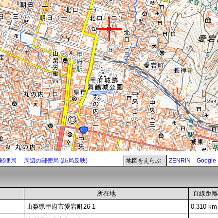
郵便局
周辺の郵便局 (訪局反映)
地図をえらぶ
ZENRIN
Google
所在地
直線距離
山梨県甲府市愛宕町26-1
0.310 km