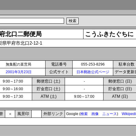
府北口二郵便局
こうふきたぐちに
梨県甲府市北口2-12-1
電話番号
駐車台数
無集配の直営局
055-253-8296
公式サイト
データ更新
2001年3月23日
日本郵政公式ページ
郵便窓口 (土)
郵便窓口 (日)
9:00～17:00
-
貯金窓口 (土)
貯金窓口 (日)
9:00～16:00
-
ATM (土)
ATM (日)
9:00～17:30
9:00～17:00
替
風景印
外部リンク
○
Google (
検索
画像
ニュース
)
Wikiped