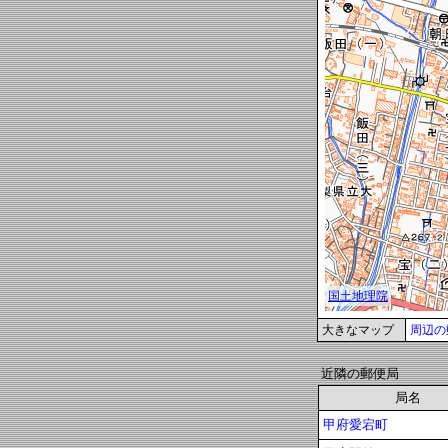
大きなマップ
周辺の
近隣の郵便局
局名
甲府愛宕町