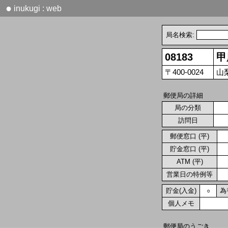
●
inukugi : web
局名検索:
08183
甲
〒400-0024
山
郵便局の詳細
局の分類
訪問日
郵便窓口 (平)
貯金窓口 (平)
ATM (平)
営業日の特例等
貯金(入金)
為
○
個人メモ
郵便局のうごき