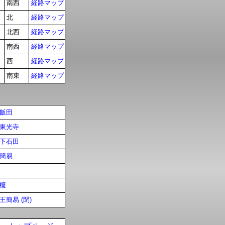
南西
経路マップ
北
経路マップ
北西
経路マップ
南西
経路マップ
西
経路マップ
南東
経路マップ
飯田
東光寺
下石田
簡易
榎
王簡易 (閉)