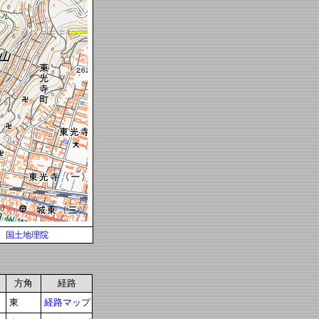
国土地理院
方角
経路
東
経路マップ