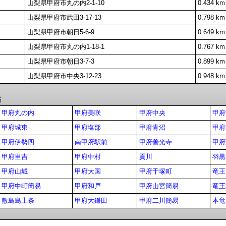
山梨県甲府市丸の内2-1-10
0.434 km
山梨県甲府市武田3-17-13
0.798 km
山梨県甲府市朝日5-6-9
0.649 km
山梨県甲府市丸の内1-18-1
0.767 km
山梨県甲府市朝日3-7-3
0.899 km
山梨県甲府市中央3-12-23
0.948 km
局
甲府丸の内
甲府美咲
甲府中央
甲府
甲府城東
甲府塩部
甲府青沼
甲府
甲府伊勢四
南甲府駅前
甲府善光寺
甲府
甲府里吉
甲府中村
貢川
羽黒
甲府山城
甲府大国
甲府千塚町
竜王
甲府中町簡易
甲府和戸
甲府山宮簡易
竜王
敷島島上条
甲府大鎌田
甲府二川簡易
本竜