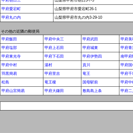
甲府朝日三
山梨県甲府市朝日3-7-3
甲府愛宕町
山梨県甲府市愛宕町26-1
甲府丸の内
山梨県甲府市丸の内3-29-10
その他の近隣の郵便局
甲府飯田
甲府中央三
甲府武田
甲府美
甲府塩部
甲府上石田
甲府城東
甲府青
甲府東光寺
甲府下石田
甲府伊勢四
南甲府
甲府中村
湯村
貢川
甲府国
羽黒簡易
甲府里吉
竜王
甲府千
松島
竜王榎
国母駅前
甲府中
甲府山宮簡易
甲府大鎌田
敷島島上条
甲府二