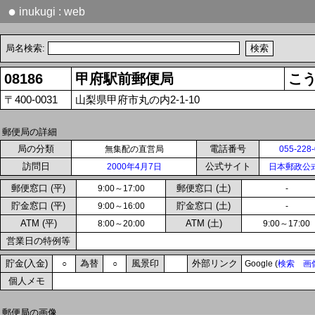
●
inukugi : web
局名検索:
08186
甲府駅前郵便局
こ
〒400-0031
山梨県甲府市丸の内2-1-10
郵便局の詳細
局の分類
電話番号
無集配の直営局
055-228
訪問日
公式サイト
2000年4月7日
日本郵政公
郵便窓口 (平)
郵便窓口 (土)
9:00～17:00
-
貯金窓口 (平)
貯金窓口 (土)
9:00～16:00
-
ATM (平)
ATM (土)
8:00～20:00
9:00～17:00
営業日の特例等
貯金(入金)
為替
風景印
外部リンク
○
○
Google (
検索
画
個人メモ
郵便局の画像