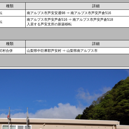
種類
詳細
転
南アルプス市芦安安通98 ⇒ 南アルプス市芦安芦倉516
南アルプス市芦安芦倉516 ⇒ 南アルプス市芦安芦倉518
転
入居する芦安支所の新築移転
種類
詳細
町村合併
山梨県中巨摩郡芦安村 ⇒ 山梨県南アルプス市