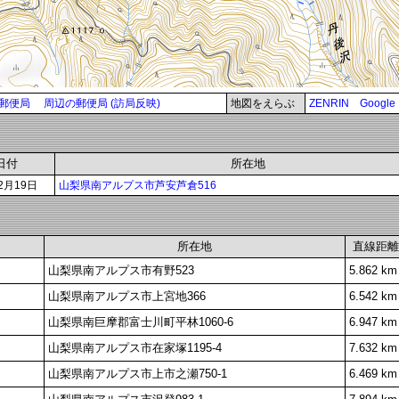
郵便局
周辺の郵便局 (訪局反映)
地図をえらぶ
ZENRIN
Google
日付
所在地
2月19日
山梨県南アルプス市芦安芦倉516
所在地
直線距離
山梨県南アルプス市有野523
5.862 km
山梨県南アルプス市上宮地366
6.542 km
山梨県南巨摩郡富士川町平林1060-6
6.947 km
山梨県南アルプス市在家塚1195-4
7.632 km
山梨県南アルプス市上市之瀬750-1
6.469 km