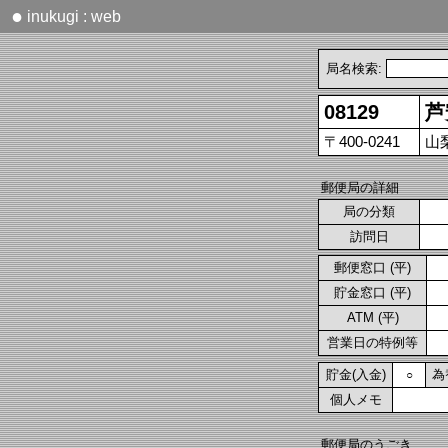
●
inukugi : web
局名検索:
08129
芦
〒400-0241
山
郵便局の詳細
局の分類
訪問日
郵便窓口 (平)
貯金窓口 (平)
ATM (平)
営業日の特例等
貯金(入金)
為
○
個人メモ
郵便局のうごき