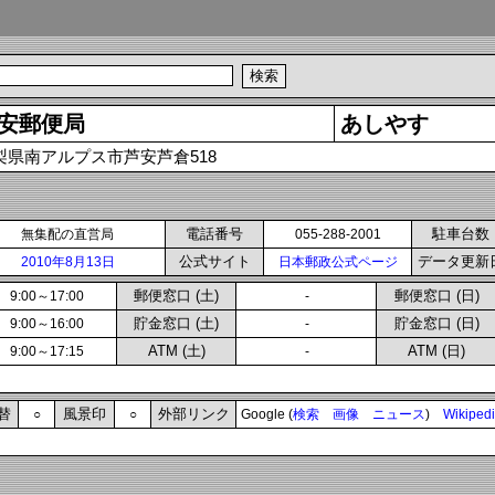
安郵便局
あしやす
梨県南アルプス市芦安芦倉518
電話番号
駐車台数
無集配の直営局
055-288-2001
公式サイト
データ更新
2010年8月13日
日本郵政公式ページ
郵便窓口 (土)
郵便窓口 (日)
9:00～17:00
-
貯金窓口 (土)
貯金窓口 (日)
9:00～16:00
-
ATM (土)
ATM (日)
9:00～17:15
-
替
風景印
外部リンク
○
○
Google (
検索
画像
ニュース
)
Wikiped