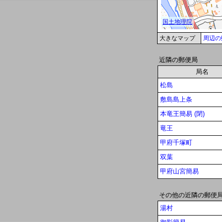
大きなマップ
周辺の
近隣の郵便局
局名
松島
敷島島上条
本竜王簡易 (閉)
竜王
甲府千塚町
双葉
甲府山宮簡易
その他の近隣の郵便
湯村