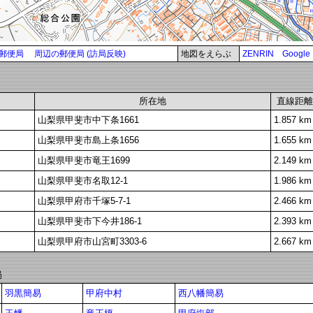
郵便局
周辺の郵便局 (訪局反映)
地図をえらぶ
ZENRIN
Google
所在地
直線距離
山梨県甲斐市中下条1661
1.857 km
山梨県甲斐市島上条1656
1.655 km
山梨県甲斐市竜王1699
2.149 km
山梨県甲斐市名取12-1
1.986 km
山梨県甲府市千塚5-7-1
2.466 km
山梨県甲斐市下今井186-1
2.393 km
山梨県甲府市山宮町3303-6
2.667 km
局
羽黒簡易
甲府中村
西八幡簡易