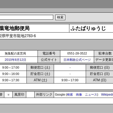
葉竜地郵便局
ふたばりゅうじ
梨県甲斐市龍地2783-6
電話番号
駐車台数
無集配の直営局
0551-28-3522
公式サイト
データ更新
2010年8月12日
日本郵政公式ページ
郵便窓口 (土)
郵便窓口 (日)
9:00～17:00
-
貯金窓口 (土)
貯金窓口 (日)
9:00～16:00
-
ATM (土)
ATM (日)
9:00～17:30
9:00～17:00
替
風景印
外部リンク
○
Google (
検索
画像
ニュース
)
Wikiped