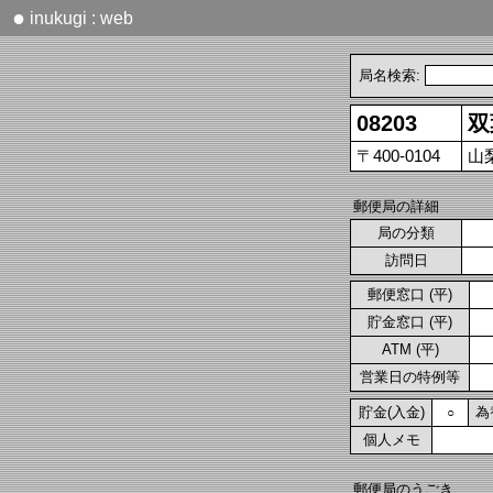
●
inukugi : web
局名検索:
08203
双
〒400-0104
山
郵便局の詳細
局の分類
訪問日
郵便窓口 (平)
貯金窓口 (平)
ATM (平)
営業日の特例等
貯金(入金)
為
○
個人メモ
郵便局のうごき