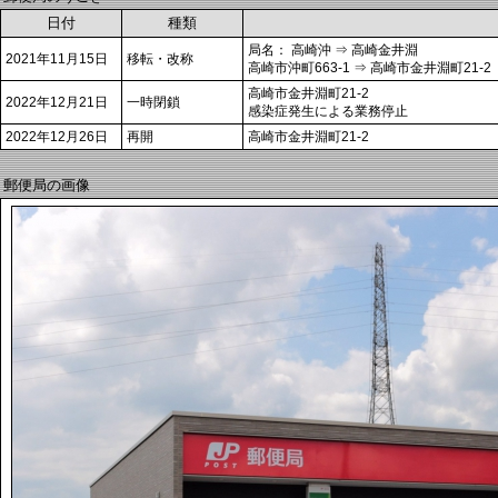
日付
種類
局名： 高崎沖 ⇒ 高崎金井淵
2021年11月15日
移転・改称
高崎市沖町663-1 ⇒ 高崎市金井淵町21-2
高崎市金井淵町21-2
2022年12月21日
一時閉鎖
感染症発生による業務停止
2022年12月26日
再開
高崎市金井淵町21-2
郵便局の画像