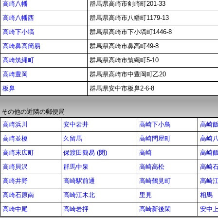
高崎八幡
群馬県高崎市剣崎町201-33
高崎八幡西
群馬県高崎市八幡町1179-13
高崎下小塙
群馬県高崎市下小塙町1446-8
高崎鼻高簡易
群馬県高崎市鼻高町49-8
高崎筑縄町
群馬県高崎市筑縄町5-10
高崎豊岡
群馬県高崎市中豊岡町乙20
板鼻
群馬県安中市板鼻2-6-8
その他の近隣の郵便局
高崎浜川
安中岩井
高崎下小鳥
高崎
高崎並榎
久留馬
高崎問屋町
高崎
高崎末広町
保渡田簡易 (閉)
高崎
高崎
高崎貝沢
群馬中泉
高崎高松
高崎
高崎井野
高崎駅前通
高崎鶴見町
高崎
高崎石原南
高崎江木北
里見
相馬
高崎中尾
高崎岩押
高崎新後閑
安中