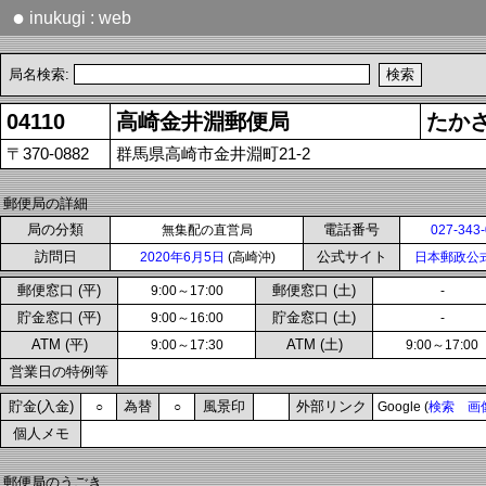
●
inukugi : web
局名検索:
04110
高崎金井淵郵便局
たか
〒370-0882
群馬県高崎市金井淵町21-2
郵便局の詳細
局の分類
電話番号
無集配の直営局
027-343
訪問日
公式サイト
2020年6月5日
(高崎沖)
日本郵政公
郵便窓口 (平)
郵便窓口 (土)
9:00～17:00
-
貯金窓口 (平)
貯金窓口 (土)
9:00～16:00
-
ATM (平)
ATM (土)
9:00～17:30
9:00～17:00
営業日の特例等
貯金(入金)
為替
風景印
外部リンク
○
○
Google (
検索
画
個人メモ
郵便局のうごき