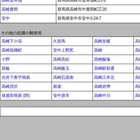
高崎金井淵
群馬県高崎市金井淵町21-2
高崎豊岡
群馬県高崎市中豊岡町乙20
安中
群馬県安中市安中3-24-7
その他の近隣の郵便局
高崎下小塙
久留馬
高崎並榎
高
高崎筑縄町
安中上野尻
高崎
高
小野
高崎高松
高崎飯塚
高
箕輪
高崎飯玉
高崎駅前通
高
吉井下奥平簡易
高崎石原南
高崎江木北
高
高崎貝沢
新屋
高崎岩押
高
保渡田簡易 (閉)
安中原市
高崎中川
高