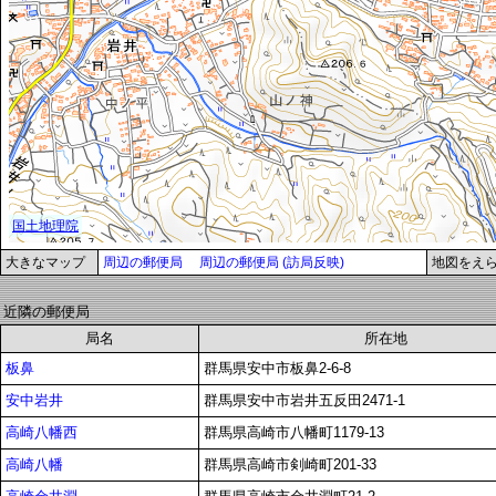
大きなマップ
周辺の郵便局
周辺の郵便局 (訪局反映)
地図をえ
近隣の郵便局
局名
所在地
板鼻
群馬県安中市板鼻2-6-8
安中岩井
群馬県安中市岩井五反田2471-1
高崎八幡西
群馬県高崎市八幡町1179-13
高崎八幡
群馬県高崎市剣崎町201-33