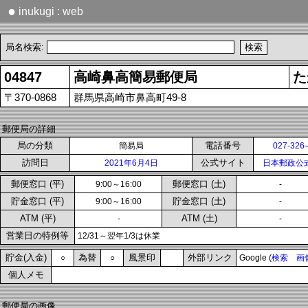
●
inukugi : web
局名検索:
04847
高崎鼻高簡易郵便局
た
〒370-0868
群馬県高崎市鼻高町49-8
郵便局の詳細
局の分類
電話番号
簡易局
027-326
訪問日
公式サイト
2021年6月4日
日本郵政公
郵便窓口 (平)
郵便窓口 (土)
9:00～16:00
-
貯金窓口 (平)
貯金窓口 (土)
9:00～16:00
-
ATM (平)
ATM (土)
-
-
営業日の特例等
12/31～翌年1/3は休業
貯金(入金)
為替
風景印
外部リンク
○
○
Google (
検索
画
個人メモ
郵便局の画像