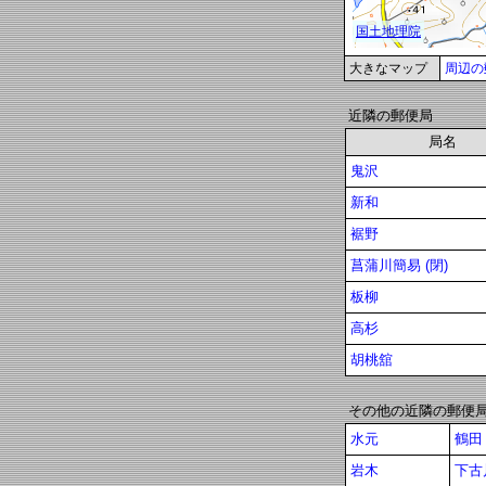
大きなマップ
周辺の
近隣の郵便局
局名
鬼沢
新和
裾野
菖蒲川簡易 (閉)
板柳
高杉
胡桃舘
その他の近隣の郵便
水元
鶴田
岩木
下古