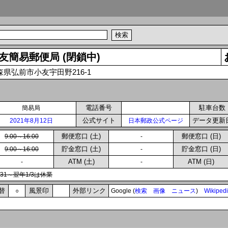
友簡易郵便局 (閉鎖中)
森県弘前市小友宇田野216-1
電話番号
駐車台数
簡易局
公式サイト
データ更新
2021年8月12日
日本郵政公式ページ
郵便窓口 (土)
郵便窓口 (日)
9:00～16:00
-
貯金窓口 (土)
貯金窓口 (日)
9:00～16:00
-
ATM (土)
ATM (日)
-
-
2/31～翌年1/3は休業
替
風景印
外部リンク
○
Google (
検索
画像
ニュース
)
Wikiped