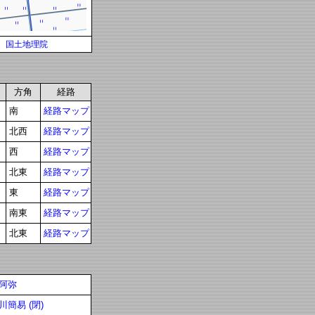
国土地理院
方角
経路
南
経路マップ
北西
経路マップ
西
経路マップ
北東
経路マップ
東
経路マップ
南東
経路マップ
北東
経路マップ
阿弥
川簡易 (閉)