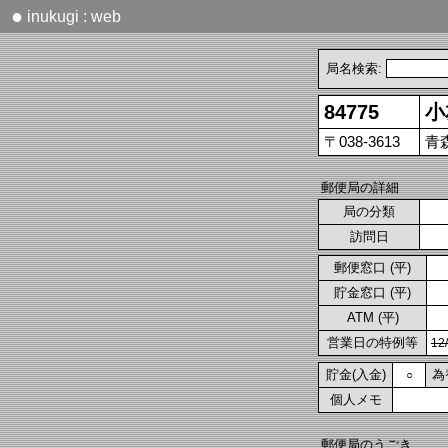
●
inukugi : web
局名検索:
84775
小
〒038-3613
青
郵便局の詳細
局の分類
訪問日
郵便窓口 (平)
貯金窓口 (平)
ATM (平)
営業日の特例等
1
貯金(入金)
為
○
個人メモ
郵便局のうごき