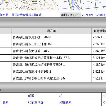
郵便局
周辺の郵便局 (訪局反映)
地図をえらぶ
ZENRIN
Google
所在地
直線距離
青森県弘前市鬼沢後田202-7
2.532 km
青森県弘前市三和上池神50-1
2.268 km
青森県弘前市大森勝山40-7
2.340 km
青森県北津軽郡鶴田町菖蒲川一本柳167-3
3.121 km
青森県北津軽郡板柳町福野田実田98-1
4.182 km
青森県弘前市高杉神原268-2
5.521 km
青森県北津軽郡鶴田町胡桃舘北田49-5
4.511 km
局
船沢
柏
小
川簡易
弘前三世寺
相野簡易
沿