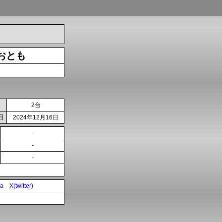
おとも
2台
日
2024年12月16日
-
-
-
ia
X(twitter)