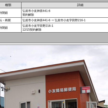
種類
詳細
弘前市小友神原441-6
時閉鎖
契約解除
転・再開
弘前市小友神原441-6 ⇒ 弘前市小友宇田野216-1
弘前市小友宇田野216-1
時閉鎖
12/15契約解除