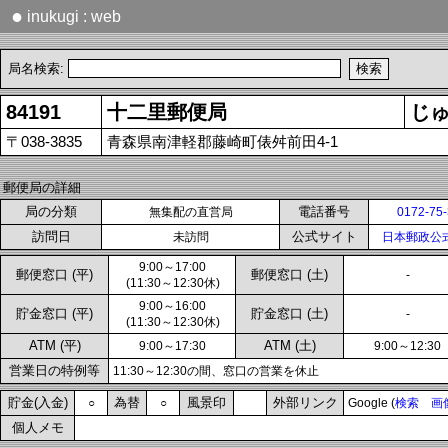
●
inukugi : web
局名検索:
84191
十二里郵便局
じ
〒038-3835
青森県南津軽郡藤崎町俵舛前田4-1
郵便局の詳細
局の分類
電話番号
無集配の直営局
0172-75
訪問日
公式サイト
未訪問
日本郵政公
9:00～17:00
郵便窓口 (平)
郵便窓口 (土)
-
(11:30～12:30休)
9:00～16:00
貯金窓口 (平)
貯金窓口 (土)
-
(11:30～12:30休)
ATM (平)
ATM (土)
9:00～17:30
9:00～12:30
営業日の特例等
11:30～12:30の間、窓口の営業を休止
貯金(入金)
為替
風景印
外部リンク
○
○
Google (
検索
画
個人メモ