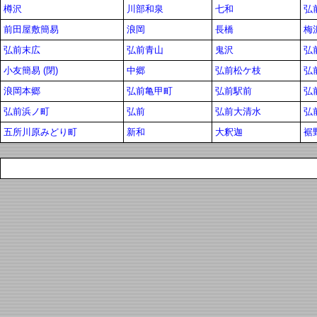
樽沢
川部和泉
七和
弘
前田屋敷簡易
浪岡
長橋
梅
弘前末広
弘前青山
鬼沢
弘
小友簡易 (閉)
中郷
弘前松ケ枝
弘
浪岡本郷
弘前亀甲町
弘前駅前
弘
弘前浜ノ町
弘前
弘前大清水
弘
五所川原みどり町
新和
大釈迦
裾