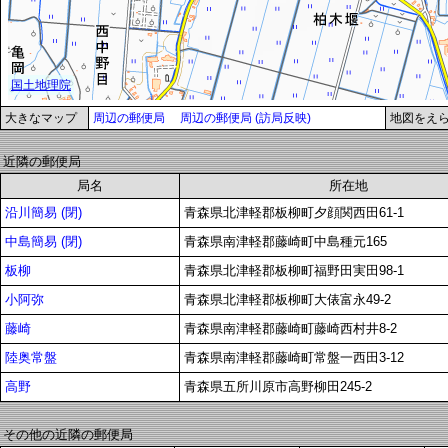
大きなマップ
周辺の郵便局
周辺の郵便局 (訪局反映)
地図をえ
近隣の郵便局
局名
所在地
沿川簡易 (閉)
青森県北津軽郡板柳町夕顔関西田61-1
中島簡易 (閉)
青森県南津軽郡藤崎町中島種元165
板柳
青森県北津軽郡板柳町福野田実田98-1
小阿弥
青森県北津軽郡板柳町大俵富永49-2
藤崎
青森県南津軽郡藤崎町藤崎西村井8-2
陸奥常盤
青森県南津軽郡藤崎町常盤一西田3-12
高野
青森県五所川原市高野柳田245-2
その他の近隣の郵便局