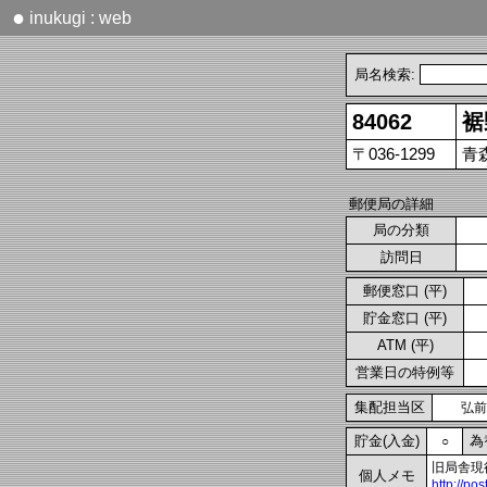
●
inukugi : web
局名検索:
84062
裾
〒036-1299
青
郵便局の詳細
局の分類
訪問日
郵便窓口 (平)
貯金窓口 (平)
ATM (平)
営業日の特例等
集配担当区
弘前
貯金(入金)
為
○
旧局舎現
個人メモ
http://po