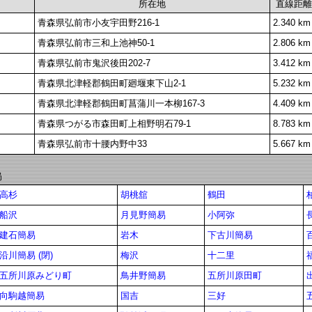
所在地
直線距離
青森県弘前市小友宇田野216-1
2.340 km
青森県弘前市三和上池神50-1
2.806 km
青森県弘前市鬼沢後田202-7
3.412 km
青森県北津軽郡鶴田町廻堰東下山2-1
5.232 km
青森県北津軽郡鶴田町菖蒲川一本柳167-3
4.409 km
青森県つがる市森田町上相野明石79-1
8.783 km
青森県弘前市十腰内野中33
5.667 km
局
高杉
胡桃舘
鶴田
船沢
月見野簡易
小阿弥
建石簡易
岩木
下古川簡易
沿川簡易 (閉)
梅沢
十二里
五所川原みどり町
鳥井野簡易
五所川原田町
向駒越簡易
国吉
三好