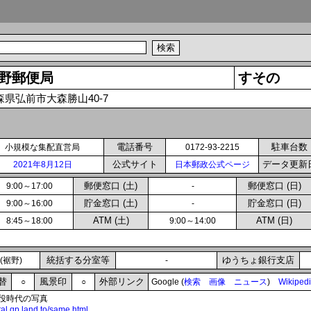
野郵便局
すその
森県弘前市大森勝山40-7
電話番号
駐車台数
小規模な集配直営局
0172-93-2215
公式サイト
データ更新
2021年8月12日
日本郵政公式ページ
郵便窓口 (土)
郵便窓口 (日)
9:00～17:00
-
貯金窓口 (土)
貯金窓口 (日)
9:00～16:00
-
ATM (土)
ATM (日)
8:45～18:00
9:00～14:00
統括する分室等
ゆうちょ銀行支店
(裾野)
-
替
風景印
外部リンク
○
○
Google (
検索
画像
ニュース
)
Wikiped
役時代の写真
stal.qp.land.to/same.html