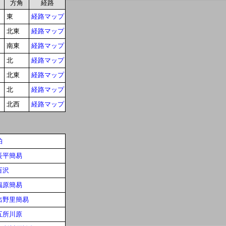
方角
経路
東
経路マップ
北東
経路マップ
南東
経路マップ
北
経路マップ
北東
経路マップ
北
経路マップ
北西
経路マップ
柏
長平簡易
百沢
福原簡易
出野里簡易
五所川原