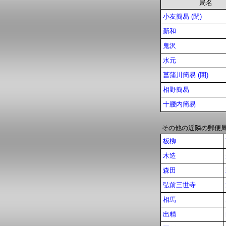
局名
小友簡易 (閉)
新和
鬼沢
水元
菖蒲川簡易 (閉)
相野簡易
十腰内簡易
その他の近隣の郵便
板柳
木造
森田
弘前三世寺
相馬
出精