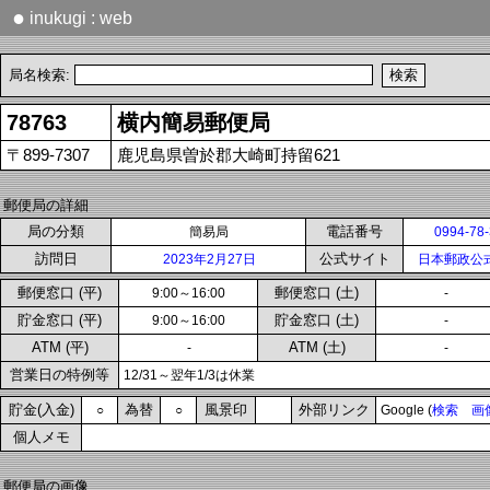
●
inukugi : web
局名検索:
78763
横内簡易郵便局
〒899-7307
鹿児島県曽於郡大崎町持留621
郵便局の詳細
局の分類
電話番号
簡易局
0994-78
訪問日
公式サイト
2023年2月27日
日本郵政公
郵便窓口 (平)
郵便窓口 (土)
9:00～16:00
-
貯金窓口 (平)
貯金窓口 (土)
9:00～16:00
-
ATM (平)
ATM (土)
-
-
営業日の特例等
12/31～翌年1/3は休業
貯金(入金)
為替
風景印
外部リンク
○
○
Google (
検索
画
個人メモ
郵便局の画像