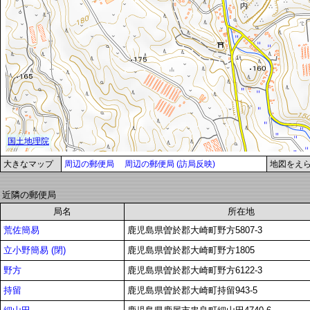
大きなマップ
周辺の郵便局
周辺の郵便局 (訪局反映)
地図をえ
近隣の郵便局
局名
所在地
荒佐簡易
鹿児島県曽於郡大崎町野方5807-3
立小野簡易 (閉)
鹿児島県曽於郡大崎町野方1805
野方
鹿児島県曽於郡大崎町野方6122-3
持留
鹿児島県曽於郡大崎町持留943-5