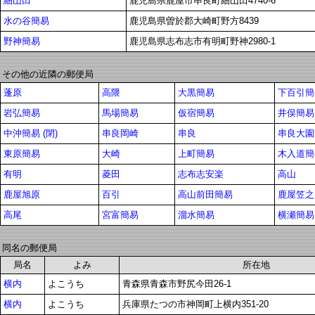
細山田
鹿児島県鹿屋市串良町細山田4740-6
水の谷簡易
鹿児島県曽於郡大崎町野方8439
野神簡易
鹿児島県志布志市有明町野神2980-1
その他の近隣の郵便局
蓬原
高隈
大黒簡易
下百引簡易
岩弘簡易
馬場簡易
仮宿簡易
井俣簡易
中沖簡易 (閉)
串良岡崎
串良
串良大園
東原簡易
大崎
上町簡易
木入道簡
有明
菱田
志布志安楽
高山
鹿屋旭原
百引
高山前田簡易
鹿屋笠之
高尾
宮富簡易
溜水簡易
横瀬簡易 
同名の郵便局
局名
よみ
所在地
横内
よこうち
青森県青森市野尻今田26-1
横内
よこうち
兵庫県たつの市神岡町上横内351-20