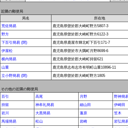
近隣の郵便局
局名
所在地
荒佐簡易
鹿児島県曽於郡大崎町野方5807-3
野方
鹿児島県曽於郡大崎町野方6122-3
下百引簡易 (閉)
鹿児島県鹿屋市輝北町下百引171-7
伊屋松
鹿児島県曽於市大隅町月野8699-6
横内簡易
鹿児島県曽於郡大崎町持留621
山重
鹿児島県志布志市有明町山重10896-11
立小野簡易 (閉)
鹿児島県曽於郡大崎町野方1805
その他の近隣の郵便局
百引
高尾
月野
野神簡
持留
神牟礼簡易
細山田
伊崎田
岩川
大黒簡易
蓬原
笠木
馬場簡易
松山
岩崎
岩弘簡