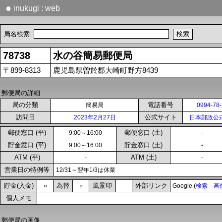
●
inukugi : web
局名検索:
78738
水の谷簡易郵便局
〒899-8313
鹿児島県曽於郡大崎町野方8439
郵便局の詳細
局の分類
電話番号
簡易局
0994-78
訪問日
公式サイト
2023年2月27日
日本郵政公
郵便窓口 (平)
郵便窓口 (土)
9:00～16:00
-
貯金窓口 (平)
貯金窓口 (土)
9:00～16:00
-
ATM (平)
ATM (土)
-
-
営業日の特例等
12/31～翌年1/3は休業
貯金(入金)
為替
風景印
外部リンク
○
○
Google (
検索
画
個人メモ
郵便局の画像