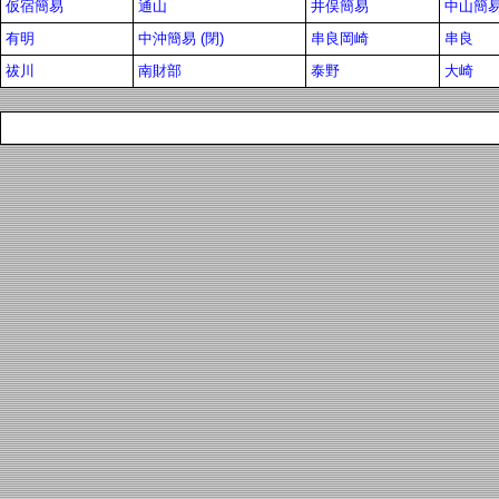
仮宿簡易
通山
井俣簡易
中山簡易 
有明
中沖簡易 (閉)
串良岡崎
串良
祓川
南財部
泰野
大崎