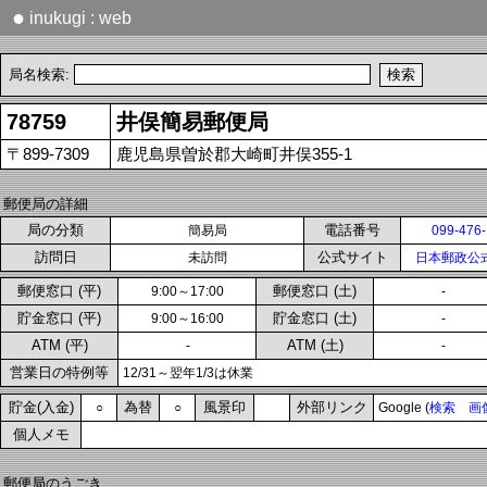
●
inukugi : web
局名検索:
78759
井俣簡易郵便局
〒899-7309
鹿児島県曽於郡大崎町井俣355-1
郵便局の詳細
局の分類
電話番号
簡易局
099-476
訪問日
公式サイト
未訪問
日本郵政公
郵便窓口 (平)
郵便窓口 (土)
9:00～17:00
-
貯金窓口 (平)
貯金窓口 (土)
9:00～16:00
-
ATM (平)
ATM (土)
-
-
営業日の特例等
12/31～翌年1/3は休業
貯金(入金)
為替
風景印
外部リンク
○
○
Google (
検索
画
個人メモ
郵便局のうごき