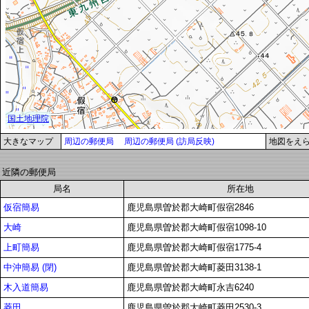
大きなマップ
周辺の郵便局
周辺の郵便局 (訪局反映)
地図をえ
近隣の郵便局
局名
所在地
仮宿簡易
鹿児島県曽於郡大崎町假宿2846
大崎
鹿児島県曽於郡大崎町假宿1098-10
上町簡易
鹿児島県曽於郡大崎町假宿1775-4
中沖簡易 (閉)
鹿児島県曽於郡大崎町菱田3138-1
木入道簡易
鹿児島県曽於郡大崎町永吉6240
菱田
鹿児島県曽於郡大崎町菱田2530-3