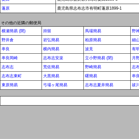
蓬原
鹿児島県志布志市有明町蓬原1899-1
その他の近隣の郵便局
横瀬簡易 (閉)
持留
馬場簡易
野
野井倉
岩弘簡易
柏原簡易
細
串良
横内簡易
波見
有
串良岡崎
志布志安楽
立小野簡易 (閉)
月
志布志
荒佐簡易
野崎簡易
志
志布志東町
大黒簡易
曙簡易
串
東原簡易
弓場ヶ尾簡易
志布志夏井簡易
祓