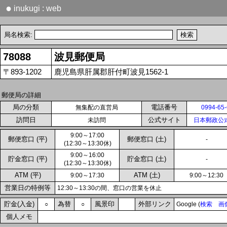
●
inukugi : web
局名検索:
78088
波見郵便局
〒893-1202
鹿児島県肝属郡肝付町波見1562-1
郵便局の詳細
局の分類
電話番号
無集配の直営局
0994-65
訪問日
公式サイト
未訪問
日本郵政公
9:00～17:00
郵便窓口 (平)
郵便窓口 (土)
-
(12:30～13:30休)
9:00～16:00
貯金窓口 (平)
貯金窓口 (土)
-
(12:30～13:30休)
ATM (平)
ATM (土)
9:00～17:30
9:00～12:30
営業日の特例等
12:30～13:30の間、窓口の営業を休止
貯金(入金)
為替
風景印
外部リンク
○
○
Google (
検索
画
個人メモ