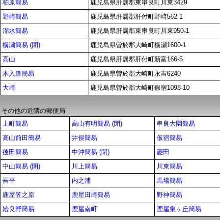
柏原簡易
鹿児島県肝属郡東串良町川東3429
野崎簡易
鹿児島県肝属郡肝付町野崎562-1
溜水簡易
鹿児島県肝属郡東串良町川東950-1
横瀬簡易 (閉)
鹿児島県曽於郡大崎町横瀬1600-1
高山
鹿児島県肝属郡肝付町新富166-5
木入道簡易
鹿児島県曽於郡大崎町永吉6240
大崎
鹿児島県曽於郡大崎町假宿1098-10
その他の近隣の郵便局
上町簡易
高山有明簡易 (閉)
串良大園簡易
高山前田簡易
井俣簡易
仮宿簡易
後田簡易
中沖簡易 (閉)
菱田
中山簡易 (閉)
川上簡易
川東簡易
吾平
内之浦
馬場簡易
鹿屋笠之原
鹿屋田崎簡易
野神簡易
姶良野簡易
鹿屋南町
鹿屋泉ヶ丘簡易