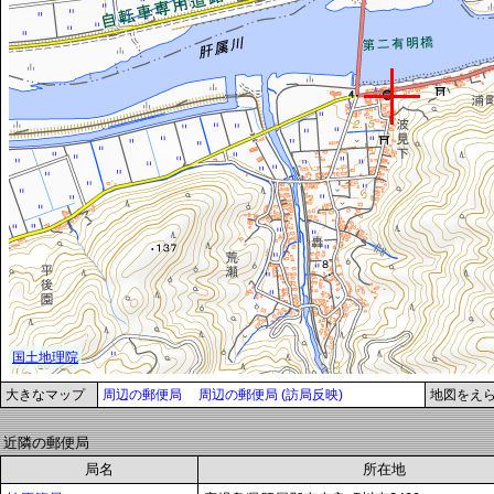
大きなマップ
周辺の郵便局
周辺の郵便局 (訪局反映)
地図をえ
近隣の郵便局
局名
所在地