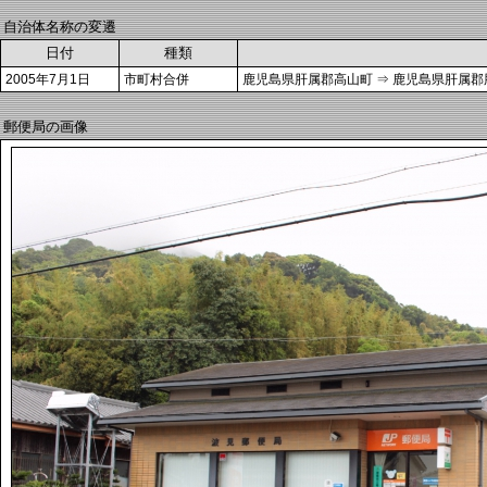
自治体名称の変遷
日付
種類
2005年7月1日
市町村合併
鹿児島県肝属郡高山町 ⇒ 鹿児島県肝属郡
郵便局の画像