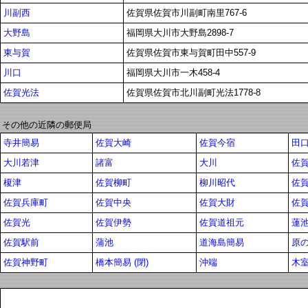
川副西
佐賀県佐賀市川副町南里767-6
大野島
福岡県大川市大野島2898-7
東与賀
佐賀県佐賀市東与賀町田中557-9
川口
福岡県大川市一木458-4
佐賀光法
佐賀県佐賀市北川副町光法1778-8
その他の近隣の郵便局
寺井簡易
佐賀大崎
佐賀今宿
田
大川若津
諸富
大川
佐
榎津
佐賀柳町
柳川昭代
佐
佐賀兵庫町
佐賀中央
佐賀大財
佐
佐賀光
佐賀伊勢
佐賀道祖元
蓮
佐賀駅前
蒲池
道海島簡易
原
佐賀神野町
橋本簡易 (閉)
沖端
木