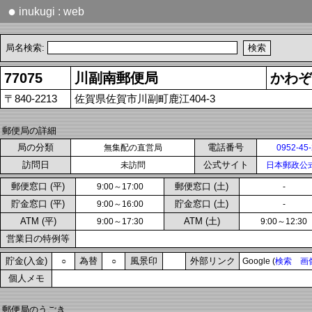
●
inukugi : web
局名検索:
77075
川副南郵便局
かわぞ
〒840-2213
佐賀県佐賀市川副町鹿江404-3
郵便局の詳細
局の分類
電話番号
無集配の直営局
0952-45
訪問日
公式サイト
未訪問
日本郵政公
郵便窓口 (平)
郵便窓口 (土)
9:00～17:00
-
貯金窓口 (平)
貯金窓口 (土)
9:00～16:00
-
ATM (平)
ATM (土)
9:00～17:30
9:00～12:30
営業日の特例等
貯金(入金)
為替
風景印
外部リンク
○
○
Google (
検索
画
個人メモ
郵便局のうごき