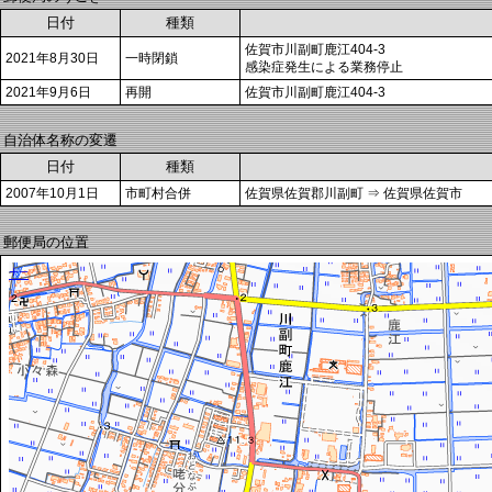
日付
種類
佐賀市川副町鹿江404-3
2021年8月30日
一時閉鎖
感染症発生による業務停止
2021年9月6日
再開
佐賀市川副町鹿江404-3
自治体名称の変遷
日付
種類
2007年10月1日
市町村合併
佐賀県佐賀郡川副町 ⇒ 佐賀県佐賀市
郵便局の位置