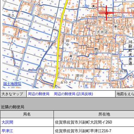
大きなマップ
周辺の郵便局
周辺の郵便局 (訪局反映)
地図をえ
近隣の郵便局
局名
所在地
大詫間
佐賀県佐賀市川副町大詫間イ260
早津江
佐賀県佐賀市川副町早津江216-7