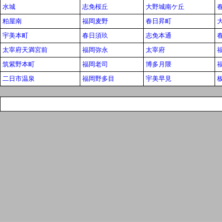
水城
志免桜丘
大野城南ケ丘
粕屋南
福岡麦野
春日昇町
宇美本町
春日須玖
志免本通
太宰府天満宮前
福岡弥永
太宰府
筑紫野本町
福岡老司
博多月隈
二日市温泉
福岡野多目
宇美早見