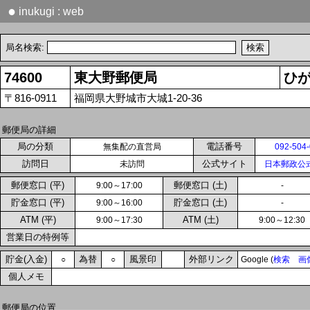
●
inukugi : web
局名検索:
74600
東大野郵便局
ひ
〒816-0911
福岡県大野城市大城1-20-36
郵便局の詳細
局の分類
電話番号
無集配の直営局
092-504
訪問日
公式サイト
未訪問
日本郵政公
郵便窓口 (平)
郵便窓口 (土)
9:00～17:00
-
貯金窓口 (平)
貯金窓口 (土)
9:00～16:00
-
ATM (平)
ATM (土)
9:00～17:30
9:00～12:30
営業日の特例等
貯金(入金)
為替
風景印
外部リンク
○
○
Google (
検索
画
個人メモ
郵便局の位置