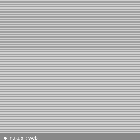
●
inukugi : web