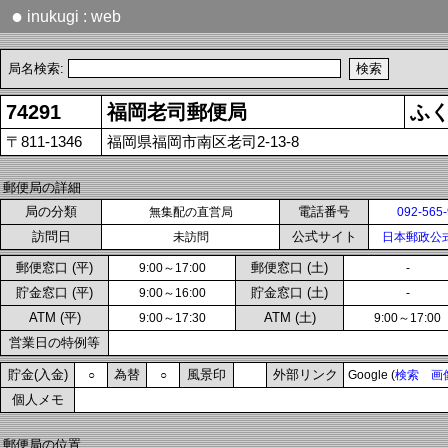
●
inukugi : web
局名検索:
74291
福岡老司郵便局
ふ
〒811-1346
福岡県福岡市南区老司2-13-8
郵便局の詳細
局の分類
電話番号
無集配の直営局
092-565
訪問日
公式サイト
未訪問
日本郵政公
郵便窓口 (平)
郵便窓口 (土)
9:00～17:00
-
貯金窓口 (平)
貯金窓口 (土)
9:00～16:00
-
ATM (平)
ATM (土)
9:00～17:30
9:00～17:00
営業日の特例等
貯金(入金)
為替
風景印
外部リンク
○
○
Google (
検索
画
個人メモ
郵便局の位置