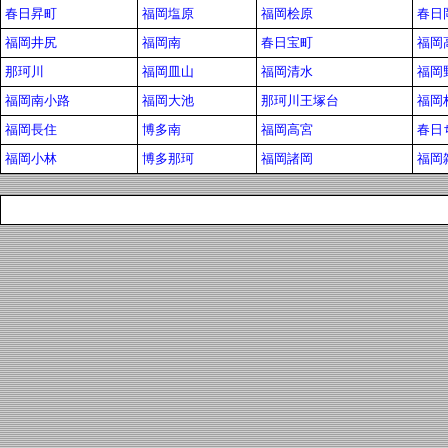
春日昇町
福岡塩原
福岡桧原
春日
福岡井尻
福岡南
春日宝町
福岡
那珂川
福岡皿山
福岡清水
福岡
福岡南小路
福岡大池
那珂川王塚台
福岡
福岡長住
博多南
福岡高宮
春日
福岡小林
博多那珂
福岡諸岡
福岡