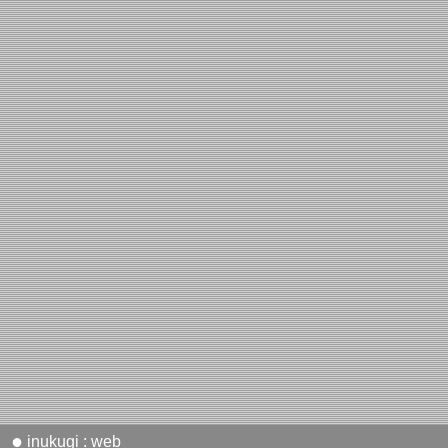
●
inukugi : web