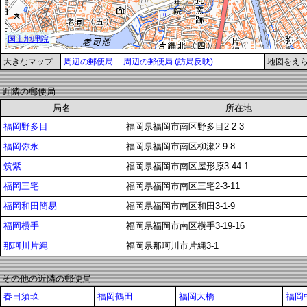
大きなマップ
周辺の郵便局
周辺の郵便局 (訪局反映)
地図をえ
近隣の郵便局
局名
所在地
福岡野多目
福岡県福岡市南区野多目2-2-3
福岡弥永
福岡県福岡市南区柳瀬2-9-8
筑紫
福岡県福岡市南区屋形原3-44-1
福岡三宅
福岡県福岡市南区三宅2-3-11
福岡和田簡易
福岡県福岡市南区和田3-1-9
福岡横手
福岡県福岡市南区横手3-19-16
那珂川片縄
福岡県那珂川市片縄3-1
その他の近隣の郵便局
春日須玖
福岡鶴田
福岡大橋
福岡