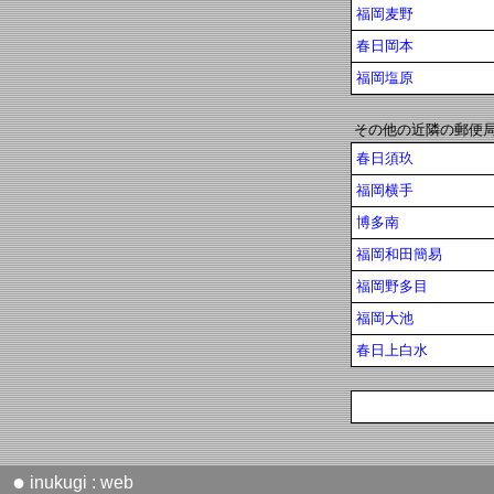
福岡麦野
春日岡本
福岡塩原
その他の近隣の郵便
春日須玖
福岡横手
博多南
福岡和田簡易
福岡野多目
福岡大池
春日上白水
●
inukugi : web