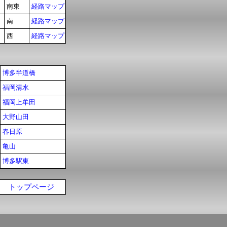
南東
経路マップ
南
経路マップ
西
経路マップ
博多半道橋
福岡清水
福岡上牟田
大野山田
春日原
亀山
博多駅東
トップページ