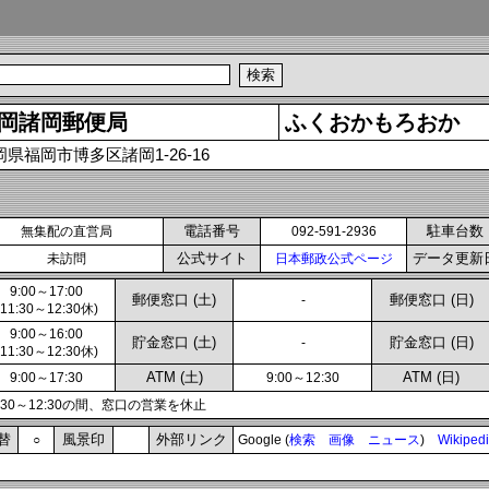
岡諸岡郵便局
ふくおかもろおか
岡県福岡市博多区諸岡1-26-16
電話番号
駐車台数
無集配の直営局
092-591-2936
公式サイト
データ更新
未訪問
日本郵政公式ページ
9:00～17:00
郵便窓口 (土)
郵便窓口 (日)
-
(11:30～12:30休)
9:00～16:00
貯金窓口 (土)
貯金窓口 (日)
-
(11:30～12:30休)
ATM (土)
ATM (日)
9:00～17:30
9:00～12:30
1:30～12:30の間、窓口の営業を休止
替
風景印
外部リンク
○
Google (
検索
画像
ニュース
)
Wikiped