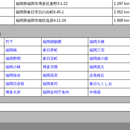
福岡県福岡市博多区麦野3-1-22
1.297 km
福岡県春日市日の出町6-45-1
2.052 km
福岡県福岡市南区塩原4-11-24
1.908 km
局
竹下
福岡雑餉隈
福岡大橋
福岡南
春日昇町
福岡三宅
福岡野間
春日宝町
福岡南小路
福岡小林
博多月隈
福岡若久
福岡弥永
福岡高宮
志免桜丘
福岡日赤前
福岡老司
春日ちくし台
博多大井
福岡合同庁舎内
中簡易