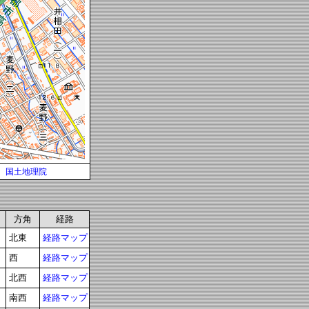
国土地理院
方角
経路
北東
経路マップ
西
経路マップ
北西
経路マップ
南西
経路マップ