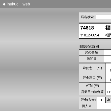
●
inukugi : web
局名検索:
74618
福
〒812-0894
福
郵便局の詳細
局の分類
訪問日
郵便窓口 (平)
貯金窓口 (平)
ATM (平)
営業日の特例等
1
貯金(入金)
為
○
個人メモ