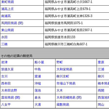
東町簡易
福岡県みやま市瀬高町小川1667-1
瀬高上庄
福岡県みやま市瀬高町上庄679-1
南瀬高
福岡県みやま市瀬高町太神1326-3
馬間田簡易 (閉)
福岡県筑後市馬間田1075-1
東山簡易
福岡県みやま市瀬高町長田2307-1
水田
福岡県筑後市水田133
三橋
福岡県柳川市三橋町白鳥607-1
その他の近隣の郵便局
岩津
船小屋
野町
豊原
筑後久富
中島
大和栄簡易
江浦
古川
渡瀬
柳川京町
柳川
西牟田
沖端
市場山下簡易
橋本簡易
大牟田吉野
蒲池
大木
両開
皿垣簡易 (閉)
倉永
大牟田橘簡易 (閉)
西蒲池
八女平
大溝
蔵数簡易
岡山