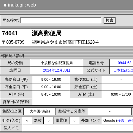
●
inukugi : web
局名検索:
74041
瀬高郵便局
〒835-8799
福岡県みやま市瀬高町下庄1628-4
郵便局の詳細
局の分類
電話番号
小規模な集配直営局
0944-63
訪問日
公式サイト
2024年12月30日
日本郵政公
郵便窓口 (平)
郵便窓口 (土)
9:00～19:00
-
貯金窓口 (平)
貯金窓口 (土)
9:00～16:00
-
ATM (平)
ATM (土)
8:45～19:00
9:00～17:00
営業日の特例等
集配担当区
統括する分室等
大牟田(瀬高)
-
貯金(入金)
為替
風景印
外部リンク
○
○
○
Google (
検索
画
個人メモ