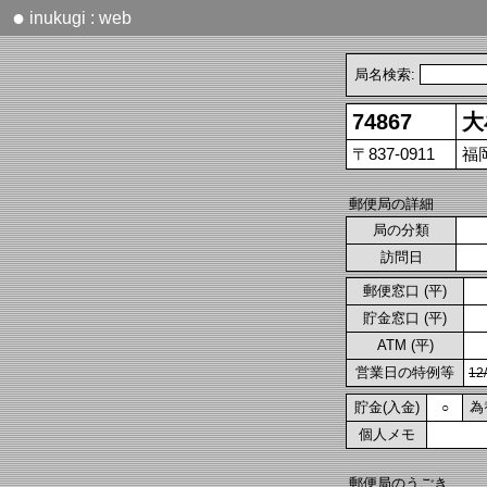
●
inukugi : web
局名検索:
74867
大
〒837-0911
福
郵便局の詳細
局の分類
訪問日
郵便窓口 (平)
貯金窓口 (平)
ATM (平)
営業日の特例等
1
貯金(入金)
為
○
個人メモ
郵便局のうごき