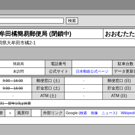
牟田橘簡易郵便局 (閉鎖中)
おおむたた
岡県大牟田市橘2-1
電話番号
駐車台数
簡易局
公式サイト
データ更新
未訪問
日本郵政公式ページ
郵便窓口 (土)
郵便窓口 (日)
9:00～16:00
-
貯金窓口 (土)
貯金窓口 (日)
9:00～16:00
-
ATM (土)
ATM (日)
-
-
2/31～翌年1/3は休業
替
風景印
外部リンク
○
Google (
検索
画像
ニュース
)
Wikiped