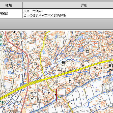
種類
詳細
大牟田市橘2-1
時閉鎖
当日の発表⇒2023/6/1契約解除