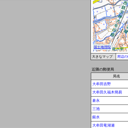
大きなマップ
周辺の
近隣の郵便局
局名
大牟田吉野
大牟田久福木簡易
倉永
三池
銀水
大牟田竜湖瀬