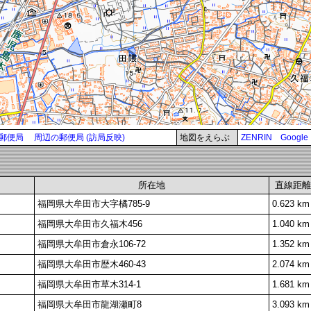
郵便局
周辺の郵便局 (訪局反映)
地図をえらぶ
ZENRIN
Google
所在地
直線距離
福岡県大牟田市大字橘785-9
0.623 km
福岡県大牟田市久福木456
1.040 km
福岡県大牟田市倉永106-72
1.352 km
福岡県大牟田市歴木460-43
2.074 km
福岡県大牟田市草木314-1
1.681 km
福岡県大牟田市龍湖瀬町8
3.093 km