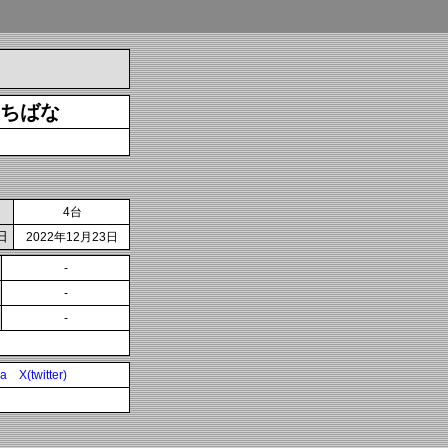
ちばな
4台
日
2022年12月23日
-
-
-
ia
X(twitter)