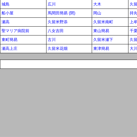
城島
広川
大木
久
船小屋
馬間田簡易 (閉)
岡山
持
瀬高
久留米野添
久留米南町
上
聖マリア病院前
八女吉田
東山簡易
千栗
東町簡易
古川
久留米瀬下
久
瀬高上庄
久留米花畑
東津簡易
大