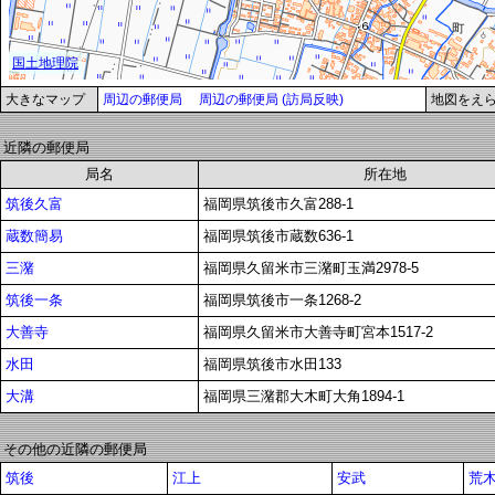
大きなマップ
周辺の郵便局
周辺の郵便局 (訪局反映)
地図をえ
近隣の郵便局
局名
所在地
筑後久富
福岡県筑後市久富288-1
蔵数簡易
福岡県筑後市蔵数636-1
三潴
福岡県久留米市三潴町玉満2978-5
筑後一条
福岡県筑後市一条1268-2
大善寺
福岡県久留米市大善寺町宮本1517-2
水田
福岡県筑後市水田133
大溝
福岡県三潴郡大木町大角1894-1
その他の近隣の郵便局
筑後
江上
安武
荒