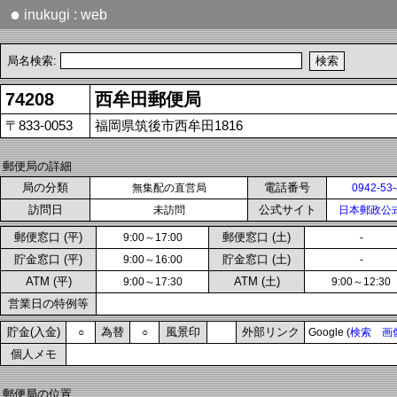
●
inukugi : web
局名検索:
74208
西牟田郵便局
〒833-0053
福岡県筑後市西牟田1816
郵便局の詳細
局の分類
電話番号
無集配の直営局
0942-53
訪問日
公式サイト
未訪問
日本郵政公
郵便窓口 (平)
郵便窓口 (土)
9:00～17:00
-
貯金窓口 (平)
貯金窓口 (土)
9:00～16:00
-
ATM (平)
ATM (土)
9:00～17:30
9:00～12:30
営業日の特例等
貯金(入金)
為替
風景印
外部リンク
○
○
Google (
検索
画
個人メモ
郵便局の位置