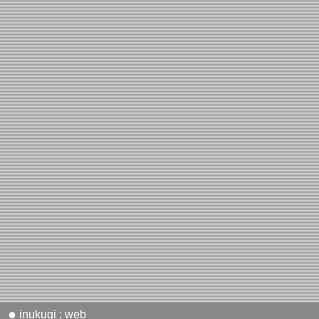
●
inukugi : web